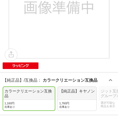
【純正品】/互換品
：
カラークリエーション互換品
カラークリエーション互換
【純正品】キヤノン
ジット互
品
グループ
選択可能な
1,160円
1,760円
商品を表示
在庫あり
在庫あり