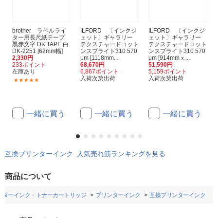
brother ラベルライ
ILFORD 〔インクジ
ILFORD 〔インクジ
ター用長尺紙テープ
ェット〕ギャラリー
ェット〕ギャラリー
黒赤文字 DK TAPE 白
テクスチャードコット
テクスチャードコット
DK-2251 [62mm幅]
ンスプライト310 570
ンスプライト310 570
2,330円
μm [1118mm...
μm [914mmｘ...
233ポイント
68,670円
51,590円
在庫あり
6,867ポイント
5,159ポイント
入荷次第出荷
入荷次第出荷
(1)
一緒に買う
一緒に買う
一緒に買う
互換プリンターインク 人気売れ筋ランキングを見る
商品について
ンターインク・トナーカートリッジ
プリンターインク
互換プリンターインク