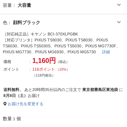
容量
：
大容量
色
：
顔料ブラック
［対応純正品］キヤノン BCI-370XLPGBK
［対応プリンタ］PIXUS TS9030、PIXUS TS8030、PIXUS
TS6030、PIXUS TS5030S、PIXUS TS5030、PIXUS MG7730F、
PIXUS MG7730、PIXUS MG6930、PIXUS MG5730
詳細
1,160円
価格
（税込）
ポイント
116ポイント
（
10%
）
（116円相当）
送料無料、
あと
20時間35分以内
のご注文で
東京都豊島区東池袋
に
8月8日（土）
お届け
お届け先を変更する
数量
個
1