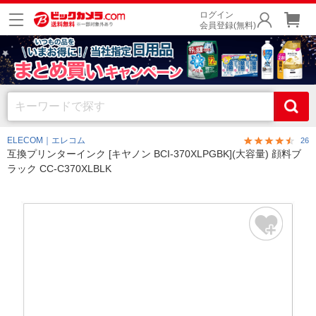
ログイン
会員登録(無料)
ELECOM｜エレコム
26
互換プリンターインク [キヤノン BCI-370XLPGBK](大容量) 顔料ブ
ラック CC-C370XLBLK