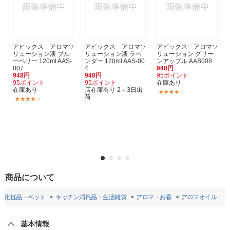
アピックス アロマソ
アピックス アロマソ
アピックス アロマソ
リューション液 ブル
リューション液 ラベ
リューション グリー
ーベリー 120ml AAS-
ンダー 120ml AAS-00
ンアップル AAS008
007
4
948円
948円
948円
95ポイント
95ポイント
95ポイント
在庫あり
在庫あり
店在庫有り 2～3日出
(1)
荷
(1)
商品について
・化粧品・ペット
キッチン消耗品・生活雑貨
アロマ・お香
アロマオイル
基本情報