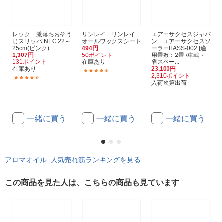
レック 激落ちおそう
リンレイ リンレイ
エアーサクセスジャパ
じスリッパ NEO 22～
オールワックスシート
ン エアーサクセスソ
25cm(ピンク)
494円
ーラーII ASS-002 [適
1,307円
50ポイント
用畳数：2畳 /車載・
131ポイント
在庫あり
省スペー...
在庫あり
23,100円
(36)
2,310ポイント
(43)
入荷次第出荷
一緒に買う
一緒に買う
一緒に買う
アロマオイル 人気売れ筋ランキングを見る
この商品を見た人は、こちらの商品も見ています