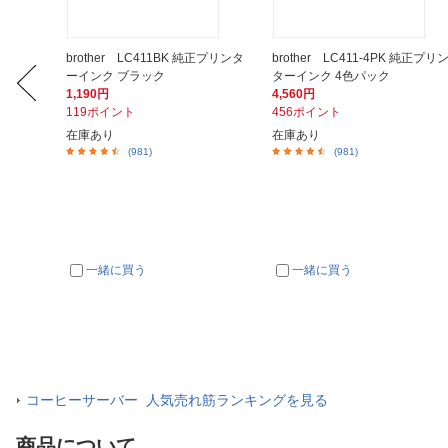
ーツボト
brother LC411BK 純正プリンタ
brother LC411-4PK 純正プリ
ーインク ブラック
ターインク 4色パック
1,190円
4,560円
119ポイント
456ポイント
在庫あり
在庫あり
(981)
(981)
一緒に買う
一緒に買う
コーヒーサーバー 人気売れ筋ランキングを見る
商品について