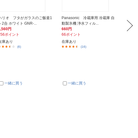
ハリオ フタがガラスのご飯釜1
Panasonic 冷蔵庫用 冷蔵庫 自
サーモス
～2合 ホワイト GNR-...
動製氷機 浄水フィル...
ットL
6,560円
660円
207円
656ポイント
66ポイント
21ポイ
在庫あり
在庫あり
在庫あ
(6)
(16)
一緒に買う
一緒に買う
一