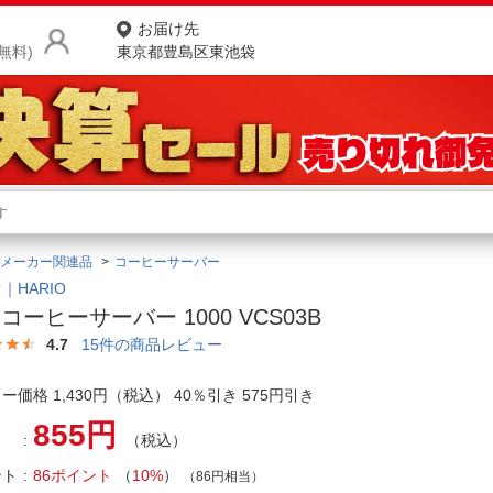
お届け先
無料)
東京都豊島区東池袋
商品をさがす
ランキングからさがす
ネ
メーカー関連品
コーヒーサーバー
カテゴリ一覧からさがす
ポ
｜HARIO
0 コーヒーサーバー 1000 VCS03B
店
4.7
15
件の商品レビュー
お
ー価格 1,430円（税込） 40％引き 575円引き
お客様サポート
855円
（税込）
ご利用ガイド
ント
86ポイント
（
10%
）
（86円相当）