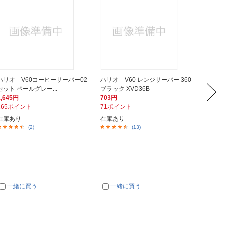
ハリオ V60コーヒーサーバー02
ハリオ V60 レンジサーバー 360
ハリオ 
セット ペールグレー...
ブラック XVD36B
ブラック
1,645円
703円
762円
165ポイント
71ポイント
77ポイ
在庫あり
在庫あり
在庫あ
(2)
(13)
一緒に買う
一緒に買う
一