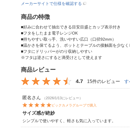
メーカーサイトで仕様を確認する
商品の特徴
■好みに合わせて抽出できる目安目盛とカップ表示付き
■フタをしたまま電子レンジOK
■持ちやすい取っ手、洗いやすい広口（口径92mm）
■温かさを保てるよう、ポットとテーブルの接触面を少なく
■フタにドリッパーがのり収納しやすい
※フタは逆さにすると滴受けとして使えます
商品レビュー
4.7
15件のレビュー
す
匿名
さん
（2026/1/13にレビュー）
ビックカメラグループで購入
サイズ感が絶妙
シンプルで使いやすく、軽さも気に入っています。