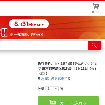
カート
店舗サービス
ット取り置き
イントカードWEB登録
送料無料、
あと22時間33分以内のご注文
で
東京都豊島区東池袋
に
8月11日（火）
舗情報・店舗一覧
お届け
お届け先を変更する
取り寄せ品入荷状況照会
数量
個
カートに入れる