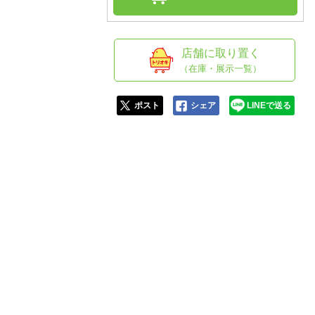
人窓口
R情報
店舗に取り置く
（在庫・展示一覧）
nglish / 中文
ポスト
シェア
LINEで送る