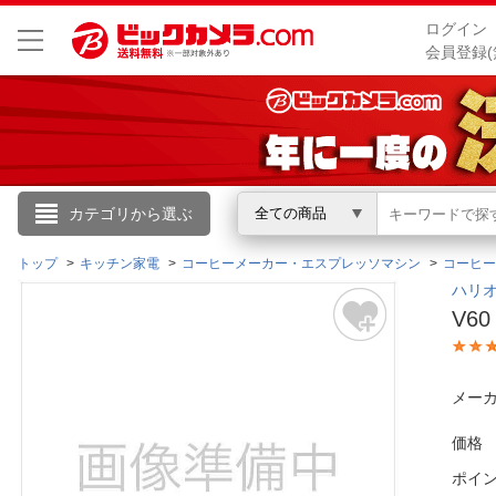
ログイン
会員登録(
こんにちは
カテゴリから選ぶ
全ての商品
ログイン
トップ
キッチン家電
コーヒーメーカー・エスプレッソマシン
コーヒー
ハリオ
V6
新規会員登録
会員メニュー
メーカ
お買いもの履歴
価格
ポイ
閲覧履歴