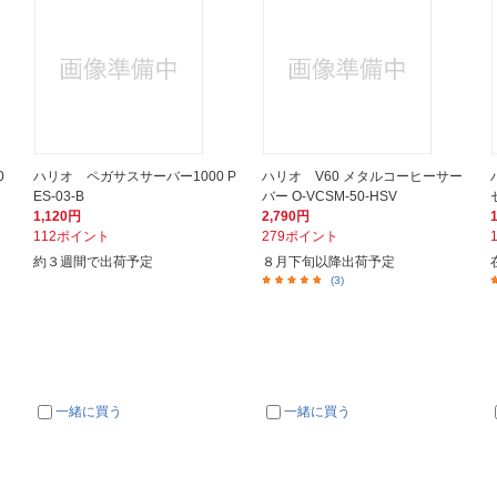
0
ハリオ ペガサスサーバー1000 P
ハリオ V60 メタルコーヒーサー
ES-03-B
バー O-VCSM-50-HSV
1,120円
2,790円
112ポイント
279ポイント
約３週間で出荷予定
８月下旬以降出荷予定
(3)
一緒に買う
一緒に買う