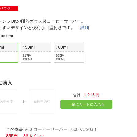
法
よくある質問・お問合せ
I
ご利用規約
レンジOKの耐熱ガラス製コーヒーサーバー。
やすいデザインと便利な目盛付きです。
詳細
:
1000ml
E
ml
450ml
700ml
817円
795円
在庫あり
在庫あり
に購入
1,213
合計
円
一緒にカートに入れる
V60 コーヒーサーバー 1000 VCS03B
855円
86ポイント