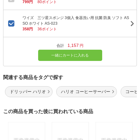
799円
80ポイント
ワイズ 三ツ星スポンジ 3個入 食器洗い用 抗菌 防臭 ソフト AS
SO ホワイト AS-023
358円
36ポイント
1,157
合計
円
一緒にカートに入れる
関連する商品をタグで探す
ドリッパー ハリオ
ハリオ コーヒーサーバー
コーヒ
この商品を買った後に買われている商品