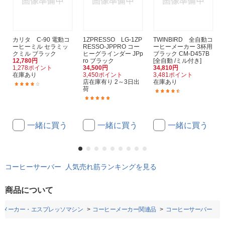
カリタ C-90 電動コ
1ZPRESSO LG-1ZP
TWINBIRD 全自動コ
ーヒーミル セラミッ
RESSO-JPPRO コー
ーヒーメーカー 3杯用
クミル ブラック
ヒーグラインダー JPp
ブラック CM-D457B
12,780円
ro ブラック
[全自動 /ミル付き]
1,278ポイント
34,500円
34,810円
在庫あり
3,450ポイント
3,481ポイント
店在庫有り 2～3日出
在庫あり
(49)
荷
(64)
(12)
一緒に買う
一緒に買う
一緒に買う
コーヒーサーバー 人気売れ筋ランキングを見る
商品について
ーメーカー・エスプレッソマシン
コーヒーメーカー関連品
コーヒーサーバー