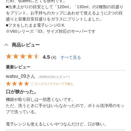
ため、収納時にとても便利です。
■出来上がりの目安として「120ml」「130ml」の2種類の目盛り
をプリント。お手持ちのカップにあわせて使えるように2つの目
盛りと容量目安目盛りをガラスにプリントしました。
■フタをしたまま電子レンジO.K.
※V60シリーズ「03」サイズ対応のサーバーです
商品レビュー
4.5
(
4
)
すべて見る
最新レビュー
watsu_09
さん
（2026/1/16にレビュー）
ビックカメラグループで購入
口が狭かった。
機能や取り回しは一切悪くないです。
ただ、洗うときに手がはいらなかったので、ボトル洗浄用のモッ
プで洗っている。
電子レンジも使えるしいいやつなんだけど、口が狭い。