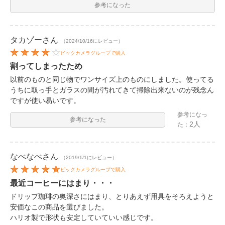
参考になった
タカゾー
さん
（2024/10/16にレビュー）
ビックカメラグループで購入
割ってしまったため
以前のものと同じ物でワンサイズ上のものにしました。使ってる
うちに取っ手とガラスの間が汚れてきて掃除出来ないのが残念ん
ですが使い易いです。
参考になっ
参考になった
2人
た：
なべなべ
さん
（2019/1/1にレビュー）
ビックカメラグループで購入
最近コーヒーにはまり・・・
ドリップ珈琲の奥深さにはまり、とりあえず用具をそろえようと
安価なこの商品を選びました。
ハリオ製で形状も安定していていい感じです。