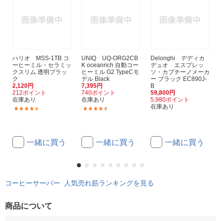
ハリオ MSS-1TB コ
UNIQ UQ-ORG2CB
Delonghi デディカ
ーヒーミル・セラミッ
K oceanrich 自動コー
デュオ エスプレッ
クスリム 透明ブラッ
ヒーミル G2 TypeCモ
ソ・カプチーノメーカ
ク
デル Black
ー ブラック EC890J-
2,120円
7,395円
B
212ポイント
740ポイント
59,800円
在庫あり
在庫あり
5,980ポイント
在庫あり
(85)
(27)
一緒に買う
一緒に買う
一緒に買う
コーヒーサーバー 人気売れ筋ランキングを見る
商品について