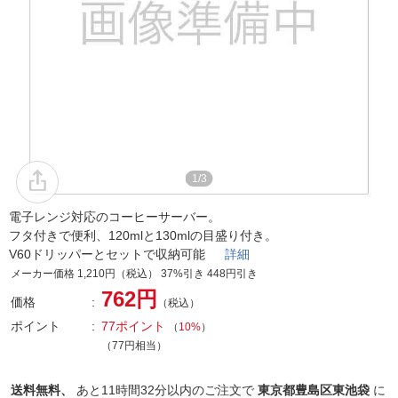
1/3
電子レンジ対応のコーヒーサーバー。
フタ付きで便利、120mlと130mlの目盛り付き。
V60ドリッパーとセットで収納可能
詳細
メーカー価格 1,210円（税込） 37%引き 448円引き
762円
価格
（税込）
ポイント
77ポイント
（
10%
）
（77円相当）
送料無料、
あと
11時間32分以内
のご注文で
東京都豊島区東池袋
に