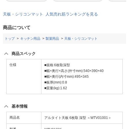
天板・シリコンマット 人気売れ筋ランキングを見る
商品について
トップ
キッチン用品
製菓用品
天板・シリコンマット
商品スペック
仕様
■規格:6枚取深型
■幅×奥行×高さ(外寸mm):540×390×40
■幅×奥行(内寸mm):495×345
■板厚(mm):0.8
■質量(kg):1.62
基本情報
商品名
アルタイト天板 6枚取 深型 ＜WTV01001＞