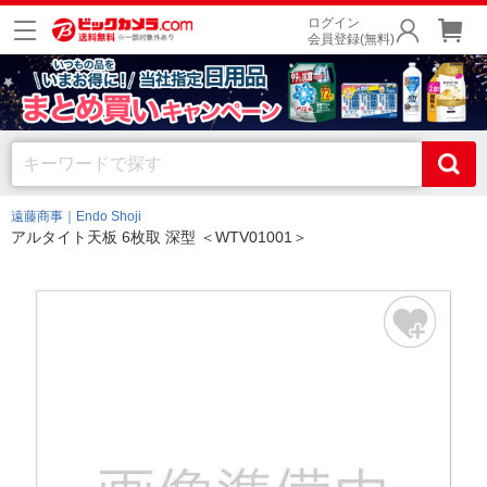
ログイン
会員登録(無料)
遠藤商事｜Endo Shoji
アルタイト天板 6枚取 深型 ＜WTV01001＞