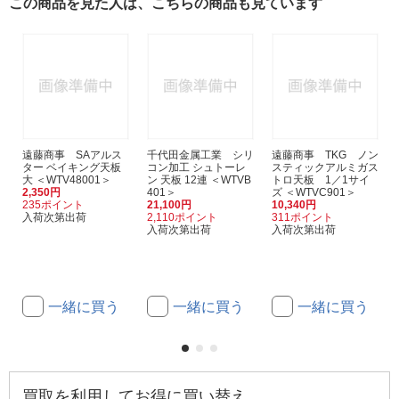
この商品を見た人は、こちらの商品も見ています
遠藤商事 SAアルス
千代田金属工業 シリ
遠藤商事 TKG ノン
ター ベイキング天板
コン加工 シュトーレ
スティックアルミガス
大 ＜WTV48001＞
ン 天板 12連 ＜WTVB
トロ天板 1／1サイ
2,350円
401＞
ズ ＜WTVC901＞
235ポイント
21,100円
10,340円
入荷次第出荷
2,110ポイント
311ポイント
入荷次第出荷
入荷次第出荷
一緒に買う
一緒に買う
一緒に買う
買取を利用してお得に買い替え