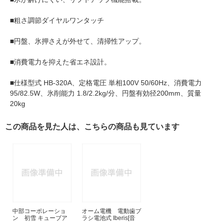
■粗さ調節ダイヤルワンタッチ
■円盤、氷押さえが外せて、清掃性アップ。
■消費電力を抑えた省エネ設計。
■仕様型式 HB-320A、定格電圧 単相100V 50/60Hz、消費電力
95/82.5W、氷削能力 1.8/2.2kg/分、円盤有効径200mm、質量
20kg
この商品を見た人は、こちらの商品も見ています
中部コーポレーショ
オーム電機 電動歯ブ
ン 初雪 キューブア
ラシ電池式 Iberis[音