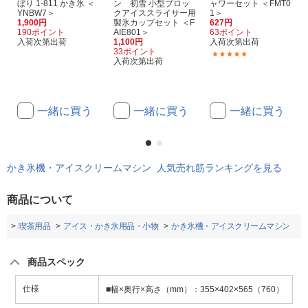
ぼり 1-811 かき氷 ＜
ン 初雪 小型ブロッ
ャワーセット ＜FMT0
YNBW7＞
クアイススライサー用
1＞
1,900円
製氷カップセット ＜F
627円
190ポイント
AIE801＞
63ポイント
入荷次第出荷
1,100円
入荷次第出荷
33ポイント
(1)
入荷次第出荷
一緒に買う
一緒に買う
一緒に買う
かき氷機・アイスクリームマシン 人気売れ筋ランキングを見る
商品について
品
喫茶用品
アイス・かき氷用品・小物
かき氷機・アイスクリームマシン
商品スペック
仕様
■幅×奥行×高さ（mm）：355×402×565（760）