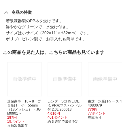
商品の特徴
若泉漆器製のPPネタ受けです。
鮮やかなグリーンで、水受け付き。
サイズは小サイズ（202×111×H32mm）です。
ポリプロピレン製で、お手入れも簡単です。
この商品を見た人は、こちらの商品も見ています
遠藤商事 18－8 ゴ
カンダ SCHNEIDE
東芝 水受けケース 4
ミ受け 小 55mm
R. PP水マス ハンドル
4083079
（18メッシュ） ＜JG
付 2.0L 200013
770円
M0901＞
4,010円
77ポイント
187円
401ポイント
在庫あり
19ポイント
約３週間で出荷予定
入荷次第出荷