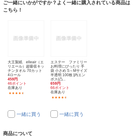
ご一緒にいかがですか？よく一緒に購入されている商品は
こちら！
大王製紙 elleair（エ
エステー ファミリー
リエール）超吸収キッ
お料理にぴったり 手
チンタオル 70カット
袋 小さめ S～Mサイズ
4ロール
半透明 100枚 [内エン
459円
ボス(凸...
46ポイント
659円
在庫あり
66ポイント
在庫あり
(219)
(29)
一緒に買う
一緒に買う
商品について