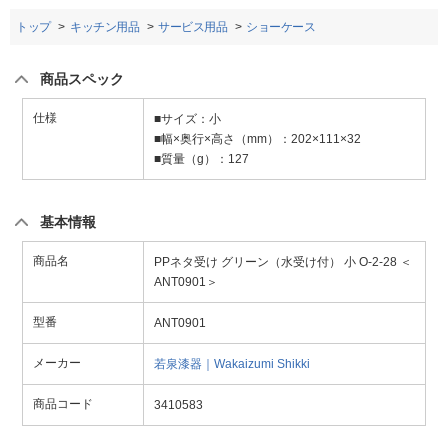
トップ
キッチン用品
サービス用品
ショーケース
商品スペック
仕様
■サイズ：小
■幅×奥行×高さ（mm）：202×111×32
■質量（g）：127
基本情報
商品名
PPネタ受け グリーン（水受け付） 小 O-2-28 ＜
ANT0901＞
型番
ANT0901
メーカー
若泉漆器｜Wakaizumi Shikki
商品コード
3410583