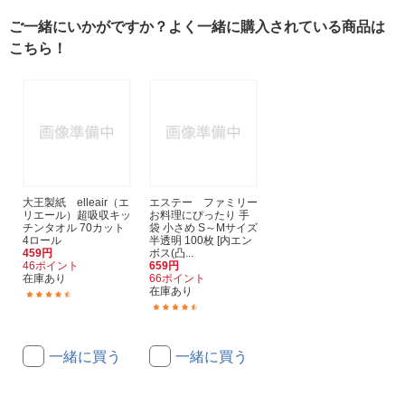
ご一緒にいかがですか？よく一緒に購入されている商品は
こちら！
大王製紙 elleair（エ
エステー ファミリー
リエール）超吸収キッ
お料理にぴったり 手
チンタオル 70カット
袋 小さめ S～Mサイズ
4ロール
半透明 100枚 [内エン
459円
ボス(凸...
46ポイント
659円
在庫あり
66ポイント
在庫あり
(219)
(29)
一緒に買う
一緒に買う