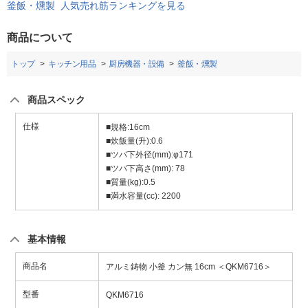
釜飯・燻製 人気売れ筋ランキングを見る
商品について
トップ
キッチン用品
厨房機器・設備
釜飯・燻製
商品スペック
仕様
■規格:16cm
■炊飯量(升):0.6
■ツバ下外径(mm):φ171
■ツバ下高さ(mm): 78
■質量(kg):0.5
■満水容量(cc): 2200
基本情報
商品名
アルミ鋳物 小釜 カン無 16cm ＜QKM6716＞
型番
QKM6716