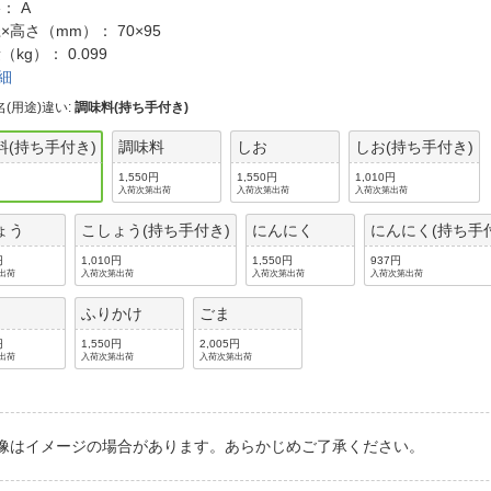
法
： A
よくある質問・お問合せ
×高さ（mm）： 70×95
I
（kg）： 0.099
ご利用規約
細
名(用途)違い
:
調味料(持ち手付き)
料(持ち手付き)
調味料
しお
しお(持ち手付き)
E
1,550円
1,550円
1,010円
入荷次第出荷
入荷次第出荷
入荷次第出荷
ょう
こしょう(持ち手付き)
にんにく
にんにく(持ち手
円
1,010円
1,550円
937円
出荷
入荷次第出荷
入荷次第出荷
入荷次第出荷
ふりかけ
ごま
円
1,550円
2,005円
出荷
入荷次第出荷
入荷次第出荷
像はイメージの場合があります。あらかじめご了承ください。