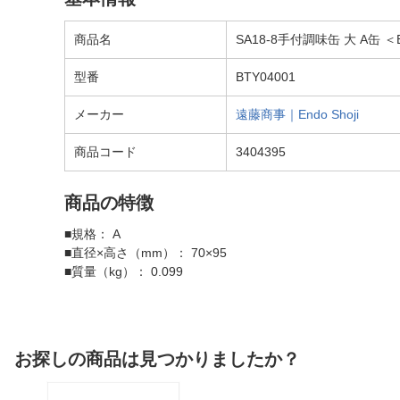
商品名
SA18-8手付調味缶 大 A缶 ＜B
型番
BTY04001
メーカー
遠藤商事｜Endo Shoji
商品コード
3404395
商品の特徴
■規格： A
■直径×高さ（mm）： 70×95
■質量（kg）： 0.099
お探しの商品は見つかりましたか？