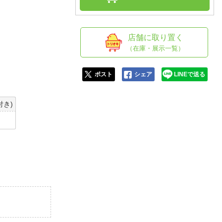
人窓口
R情報
店舗に取り置く
（在庫・展示一覧）
nglish / 中文
ポスト
シェア
LINEで送る
付き)