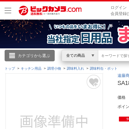
ログイン
会員登録(
こんにちは
カテゴリから選ぶ
全ての商品
ログイン
トップ
キッチン用品
調理小物
調味料入れ
調味料缶・ポット
遠藤商事
SA
新規会員登録
価格
会員メニュー
ポイ
お買いもの履歴
閲覧履歴