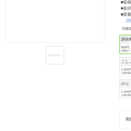
■規格
ほしいもの
■直径
■質量
お知らせ
詳
印刷
調味
868円
在庫あり
こし
1,550
入荷次第
のり
1,550
入荷次第
画