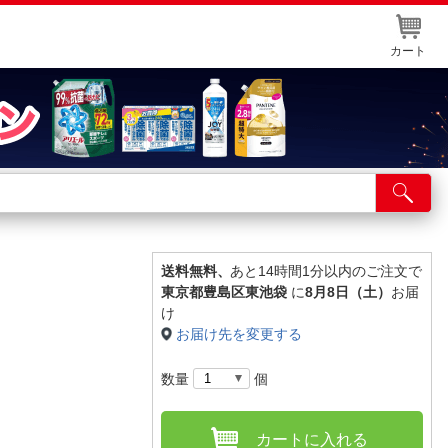
カート
店舗サービス
ット取り置き
イントカードWEB登録
送料無料、
あと14時間1分以内のご注文で
東京都豊島区東池袋
に
8月8日（土）
お届
舗情報・店舗一覧
け
お届け先を変更する
取り寄せ品入荷状況照会
数量
個
カートに入れる