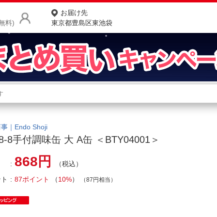
お届け先
無料)
東京都豊島区東池袋
商品をさがす
ランキングからさがす
ネ
カテゴリ一覧からさがす
ポ
｜Endo Shoji
18-8手付調味缶 大 A缶 ＜BTY04001＞
店
868円
（税込）
お
ント
87ポイント
（
10%
）
お客様サポート
（87円相当）
ご利用ガイド