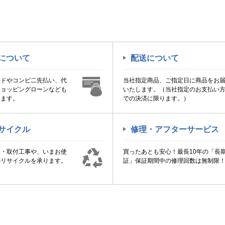
について
配送について
ードやコンビ二先払い、代
当社指定商品、ご指定日に商品をお
ショッピングローンなども
いたします。（当社指定のお支払い
けます。
での決済に限ります。）
サイクル
修理・アフターサービス
置・取付工事や、いまお使
買ったあとも安心！最長10年の「長
のリサイクルを承ります。
証」保証期間中の修理回数は無制限