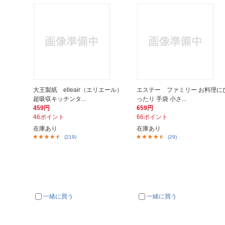
大王製紙 elleair（エリエール）
エステー ファミリー お料理に
超吸収キッチンタ...
ったり 手袋 小さ...
459円
659円
46ポイント
66ポイント
在庫あり
在庫あり
(219)
(29)
一緒に買う
一緒に買う