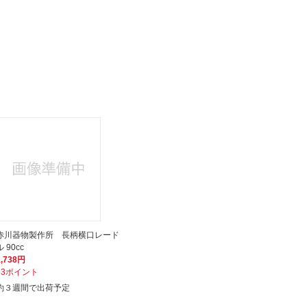
赤川器物製作所 長柄横口レード
ル 90cc
1,738円
53ポイント
約３週間で出荷予定