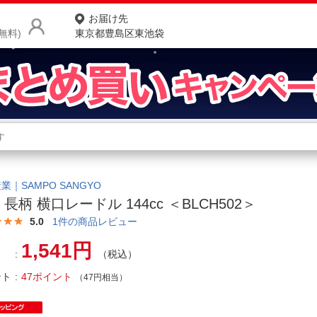
お届け先
無料)
東京都豊島区東池袋
商品をさがす
ランキングからさがす
ネ
カテゴリ一覧からさがす
ポ
業｜SAMPO SANGYO
-8 長柄 横口レードル 144cc ＜BLCH502＞
店
5.0
1
件の商品レビュー
お
1,541円
（税込）
お客様サポート
ント
47ポイント
（47円相当）
ご利用ガイド