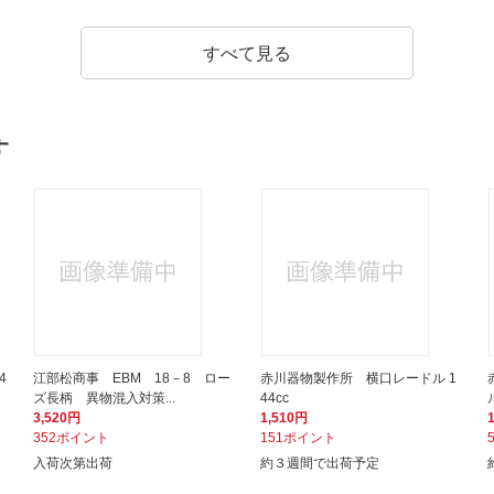
すべて見る
す
4
江部松商事 EBM 18－8 ロー
赤川器物製作所 横口レードル 1
ズ長柄 異物混入対策...
44cc
3,520円
1,510円
352ポイント
151ポイント
入荷次第出荷
約３週間で出荷予定