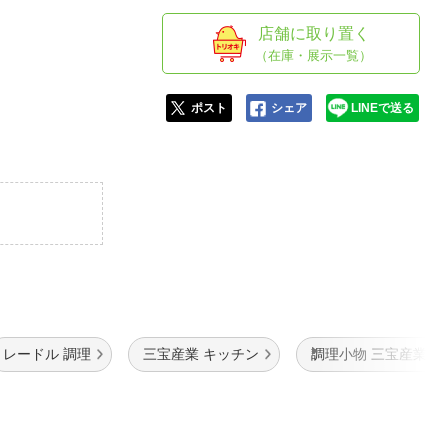
人窓口
店舗に取り置く
R情報
（在庫・展示一覧）
ポスト
シェア
LINEで送る
nglish / 中文
レードル 調理
三宝産業 キッチン
調理小物 三宝産業