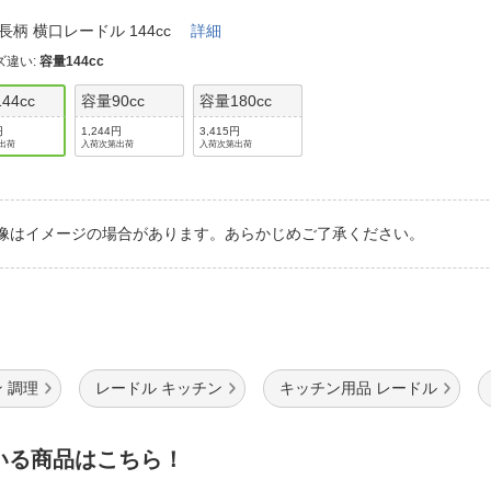
法
よくある質問・お問合せ
8 長柄 横口レードル 144cc
詳細
I
ご利用規約
ズ違い
:
容量144cc
44cc
容量90cc
容量180cc
円
1,244円
3,415円
出荷
入荷次第出荷
入荷次第出荷
E
像はイメージの場合があります。あらかじめご了承ください。
 調理
レードル キッチン
キッチン用品 レードル
いる商品はこちら！