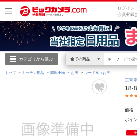
ログイン
会員登録(
こんにちは
カテゴリから選ぶ
全ての商品
ログイン
トップ
キッチン用品
調理小物
お玉
レードル（お玉）
三宝産
18
新規会員登録
会員メニュー
価格
ポイ
お買いもの履歴
閲覧履歴