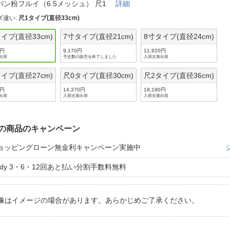
法
パン粉フルイ（6.5メッシュ） 尺1
詳細
よくある質問・お問合せ
ズ違い
:
尺1タイプ(直径33cm)
I
ご利用規約
イプ(直径33cm)
7寸タイプ(直径21cm)
8寸タイプ(直径24cm)
0円
9,170円
11,920円
出荷
予定数の販売を終了しました
入荷次第出荷
イプ(直径27cm)
尺0タイプ(直径30cm)
尺2タイプ(直径36cm)
E
0円
14,370円
18,190円
出荷
入荷次第出荷
入荷次第出荷
の商品のキャンペーン
ョッピングローン無金利キャンペーン実施中
aidy 3・6・12回あと払い分割手数料無料
像はイメージの場合があります。あらかじめご了承ください。