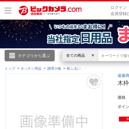
ログイン
会員登録(
こんにちは
カテゴリから選ぶ
全ての商品
ログイン
トップ
キッチン用品
調理小物
粉ふるい
遠藤商事
木枠
新規会員登録
価格
会員メニュー
ポイ
お買いもの履歴
閲覧履歴