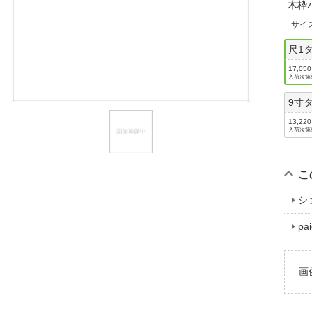
木枠
ほしいもの
サイ
お知らせ
尺1タ
17,05
入荷次第
9寸タ
13,22
入荷次第
こ
シ
p
画