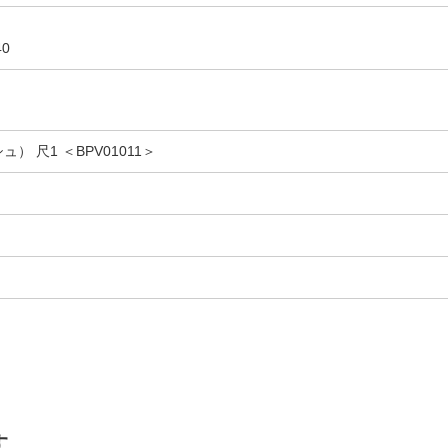
0
） 尺1 ＜BPV01011＞
す