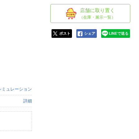
人窓口
店舗に取り置く
R情報
（在庫・展示一覧）
ポスト
シェア
LINEで送る
nglish / 中文
シミュレーション
詳細