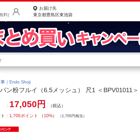
お届け先
無料)
東京都豊島区東池袋
商品をさがす
ランキングからさがす
ネ
カテゴリ一覧からさがす
ポ
｜Endo Shoji
パン粉フルイ（6.5メッシュ） 尺1 ＜BPV01011＞
店
17,050円
（税込）
お
ント
1,705ポイント
（
10%
）
お客様サポート
（1,705円相当）
ご利用ガイド