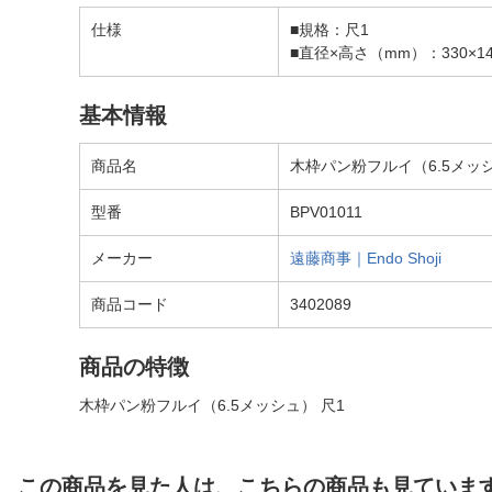
仕様
■規格：尺1
■直径×高さ（mm）：330×14
基本情報
商品名
木枠パン粉フルイ（6.5メッシュ
型番
BPV01011
メーカー
遠藤商事｜Endo Shoji
商品コード
3402089
商品の特徴
木枠パン粉フルイ（6.5メッシュ） 尺1
この商品を見た人は、こちらの商品も見ていま