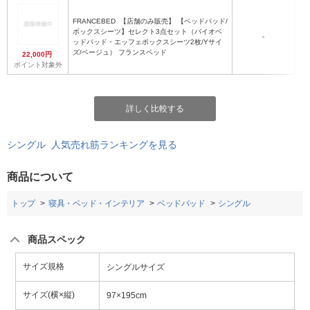
FRANCEBED
【店舗のみ販売】 【ベッドパッド/
ボックスシーツ】セレクト3点セット（バイオベ
-
ッドパッド・エッフェボックスシーツ2枚/Yサイ
ズ/ベージュ） フランスベッド
22,000円
ポイント対象外
詳しく比較する
シングル 人気売れ筋ランキングを見る
商品について
トップ
寝具・ベッド・インテリア
ベッドパッド
シングル
商品スペック
サイズ規格
シングルサイズ
サイズ(横×縦)
97×195cm