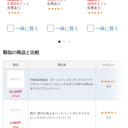
3,300ポイント
在庫あり
164ポイント
在庫あり
在庫あり
(1)
(1)
(164)
一緒に買う
一緒に買う
一緒に買う
類似の商品と比較
商品
商品名
レビュー
FRANCEBED
【ベッドパッド】グッドスリープ
プラス バイオパッド(シングルサイズ/97×195cm/
シ
4.4
キナリ) フランスベッド
12,100円
121pt
西川
西川の洗えるベッドパッド ポリエステル
シ
[シングルサイズ /ベッドパッド]
5.0
4,980円
50pt