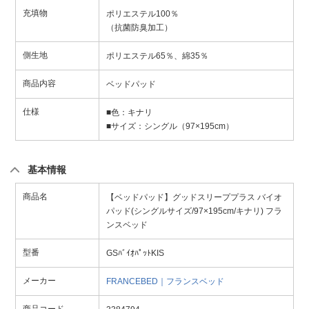
充填物
ポリエステル100％
（抗菌防臭加工）
側生地
ポリエステル65％、綿35％
商品内容
ベッドパッド
仕様
■色：キナリ
■サイズ：シングル（97×195cm）
基本情報
商品名
【ベッドパッド】グッドスリーププラス バイオ
パッド(シングルサイズ/97×195cm/キナリ) フラ
ンスベッド
型番
GSﾊﾞｲｵﾊﾟｯﾄKIS
メーカー
FRANCEBED｜フランスベッド