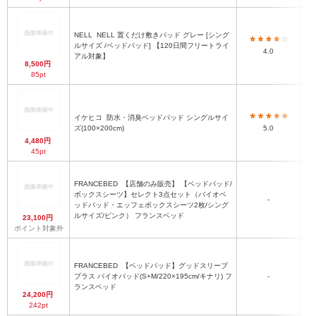
NELL
NELL 置くだけ敷きパッド グレー [シング
ルサイズ /ベッドパッド] 【120日間フリートライ
シ
4.0
アル対象】
8,500円
85pt
イケヒコ
防水・消臭ベッドパッド シングルサイ
シ
ズ(100×200cm)
5.0
4,480円
45pt
FRANCEBED
【店舗のみ販売】 【ベッドパッド/
ボックスシーツ】セレクト3点セット（バイオベ
-
シ
ッドパッド・エッフェボックスシーツ2枚/シング
ルサイズ/ピンク） フランスベッド
23,100円
ポイント対象外
FRANCEBED
【ベッドパッド】グッドスリープ
プラス バイオパッド(S+M/220×195cm/キナリ) フ
-
ランスベッド
24,200円
242pt