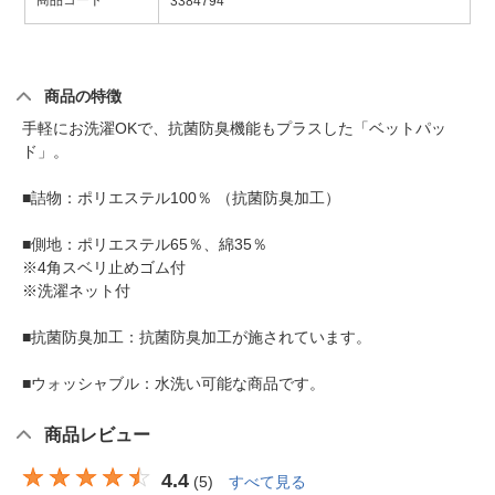
商品コード
3384794
商品の特徴
手軽にお洗濯OKで、抗菌防臭機能もプラスした「ベットパッ
ド」。
■詰物：ポリエステル100％ （抗菌防臭加工）
■側地：ポリエステル65％、綿35％
※4角スベリ止めゴム付
※洗濯ネット付
■抗菌防臭加工：抗菌防臭加工が施されています。
■ウォッシャブル：水洗い可能な商品です。
商品レビュー
4.4
(
5
)
すべて見る