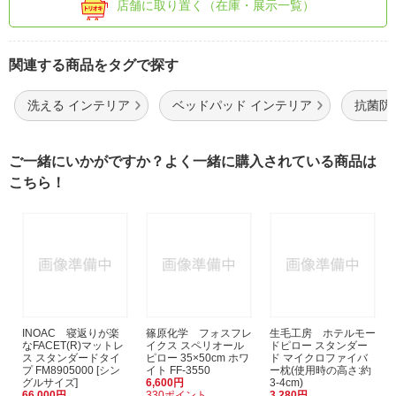
店舗に取り置く（在庫・展示一覧）
関連する商品をタグで探す
洗える インテリア
ベッドパッド インテリア
抗菌防
ご一緒にいかがですか？よく一緒に購入されている商品は
こちら！
INOAC 寝返りが楽
篠原化学 フォスフレ
生毛工房 ホテルモー
なFACET(R)マットレ
イクス スペリオール
ドピロー スタンダー
ス スタンダードタイ
ピロー 35×50cm ホワ
ド マイクロファイバ
プ FM8905000 [シン
イト FF-3550
ー枕(使用時の高さ:約
グルサイズ]
6,600円
3-4cm)
66,000円
330ポイント
3,280円