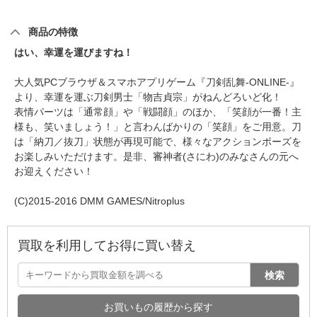
商品の特徴
はい、幸運を運びますね！
大人気PCブラウザ＆スマホアプリゲーム『刀剣乱舞-ONLINE-』
より、幸運を運ぶ刀剣男士「物吉貞宗」がねんどろいど化！
表情パーツは「通常顔」や「戦闘顔」のほか、「笑顔が一番！主
様も、笑いましょう！」と言わんばかりの「笑顔」をご用意。刀
は「納刀／抜刀」状態が再現可能で、様々なアクションポーズを
お楽しみいただけます。是非、審神者(さにわ)のみなさんの元へ
お迎えください！
(C)2015-2016 DMM GAMES/Nitroplus
買取を利用してお得に買い替え
検索
お買いもの履歴から探す