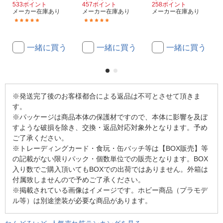
533ポイント
457ポイント
258ポイント
メーカー在庫あり
メーカー在庫あり
メーカー在庫あり
(7)
(1)
一緒に買う
一緒に買う
一緒に買う
※発送完了後のお客様都合による返品は不可とさせて頂きま
す。
※パッケージは商品本体の保護材ですので、本体に影響を及ぼ
すような破損を除き、交換・返品対応対象外となります。予め
ご了承ください。
※トレーディングカード・食玩・缶バッチ等は【BOX販売】等
の記載がない限りパック・個数単位での販売となります。BOX
入り数でご購入頂いてもBOXでの出荷ではありません。外箱は
付属致しませんので予めご了承ください。
※掲載されている画像はイメージです。ホビー商品（プラモデ
ル等）は別途塗装が必要な商品があります。