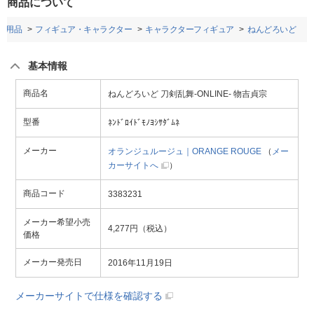
商品について
ー用品
フィギュア・キャラクター
キャラクターフィギュア
ねんどろいど
基本情報
商品名
ねんどろいど 刀剣乱舞-ONLINE- 物吉貞宗
型番
ﾈﾝﾄﾞﾛｲﾄﾞﾓﾉﾖｼｻﾀﾞﾑﾈ
メーカー
オランジュルージュ｜ORANGE ROUGE
（
メー
カーサイトへ
）
商品コード
3383231
メーカー希望小売
4,277円（税込）
価格
メーカー発売日
2016年11月19日
メーカーサイトで仕様を確認する