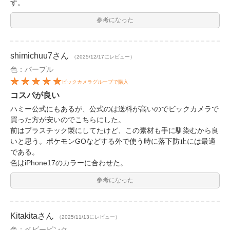
す。
参考になった
shimichuu7
さん
（2025/12/17にレビュー）
色：パープル
ビックカメラグループで購入
コスパが良い
ハミー公式にもあるが、公式のは送料が高いのでビックカメラで
買った方が安いのでこちらにした。
前はプラスチック製にしてたけど、この素材も手に馴染むから良
いと思う。ポケモンGOなどする外で使う時に落下防止には最適
である。
色はiPhone17のカラーに合わせた。
参考になった
Kitakita
さん
（2025/11/13にレビュー）
色：ベビーピンク