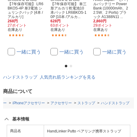
【7年保存可能】 LR6
【7年保存可能】 単三
ルバッテリー Power
BKOS-4P 単3電池 シ
形アルカリ乾電池10
Bank (10000mAh、2
ュリンクパック [4本 /
本パック LR6BKOS-1
2.5W、2 Ports) ブラ
アルカリ]
0P [10本 /アルカ...
ック A1388N11 ...
268円
628円
2,860円
27ポイント
63ポイント
29ポイント
在庫あり
在庫あり
在庫あり
(334)
(940)
(107)
一緒に買う
一緒に買う
一緒に買う
ハンドストラップ 人気売れ筋ランキングを見る
商品について
リー
iPhoneアクセサリー
アクセサリー
ストラップ
ハンドストラップ
基本情報
商品名
HandLinker Putto ベアリング携帯ストラップ