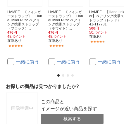
HAMEE 〔フィンガ
HAMEE 〔フィンガ
HAMEE 【HandLink
ーストラップ〕 Han
ーストラップ〕 Han
er】ベアリング携帯ス
dLinker Putto ベアリ
dLinker Putto ベアリ
トラップ（レッド）
ング携帯ストラップ
ング携帯ストラップ
41-117781
（ブラック）...
（ホワイト）...
500円
476円
476円
50ポイント
48ポイント
48ポイント
在庫あり
在庫あり
在庫あり
(72)
(142)
(142)
一緒に買う
一緒に買う
一緒に買う
お探しの商品は見つかりましたか?
この商品と
イメージが近い商品を探す
検索する