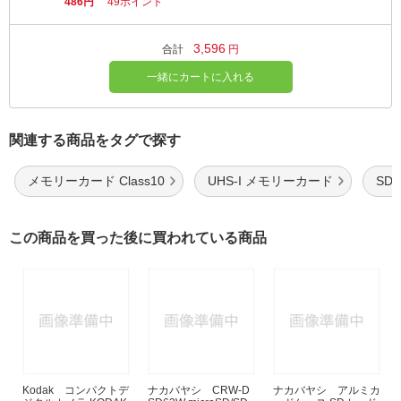
486円
49ポイント
3,596
合計
円
一緒にカートに入れる
関連する商品をタグで探す
メモリーカード Class10
UHS-I メモリーカード
SDカ
この商品を買った後に買われている商品
Kodak コンパクトデ
ナカバヤシ CRW-D
ナカバヤシ アルミカ