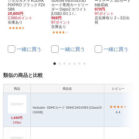
ジタルカメラ KODAK
SD63W microSD/SD
ードケース SDカード
PIXPRO ブラック FZ4
カード専用カードリー
6枚収納
5BK
ダー Digio2 ホワイト
970円
20,800円
[USB2.0/1.1 /...
97ポイント
2,080ポイント
968円
店在庫有り 2～3日出
在庫あり
97ポイント
荷
在庫あり
(181)
(34)
一緒に買う
一緒に買う
一緒に買う
類似の商品と比較
商品
商品名
レビュー
Verbatim
SDHCカード SDHC16GJVB3 [Class10
/16GB]
4.4
1,680円
168pt