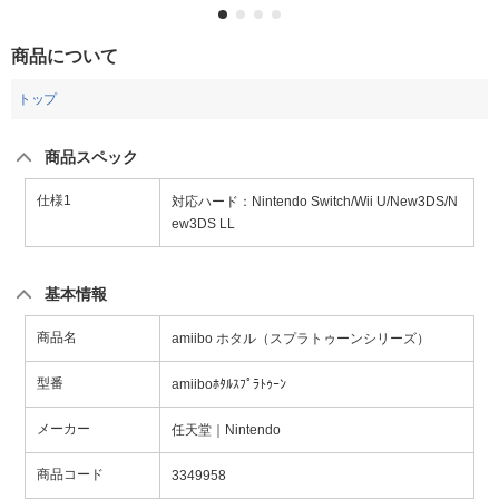
商品について
トップ
商品スペック
仕様1
対応ハード：Nintendo Switch/Wii U/New3DS/N
ew3DS LL
基本情報
商品名
amiibo ホタル（スプラトゥーンシリーズ）
型番
amiiboﾎﾀﾙｽﾌﾟﾗﾄｩｰﾝ
メーカー
任天堂｜Nintendo
商品コード
3349958