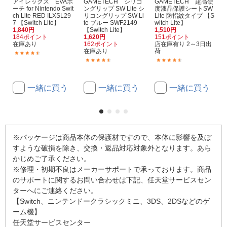
アイレックス EVAポ
GAMETECH シリコ
GAMETECH 超高硬
ーチ for Nintendo Swit
ングリップ SW Lite シ
度液晶保護シートSW
ch Lite RED ILXSL29
リコングリップ SW Li
Lite 防指紋タイプ 【S
7 【Switch Lite】
te ブルー SWF2149
witch Lite】
1,840円
【Switch Lite】
1,510円
184ポイント
1,620円
151ポイント
在庫あり
162ポイント
店在庫有り 2～3日出
在庫あり
荷
(13)
(2)
(3)
一緒に買う
一緒に買う
一緒に買う
※パッケージは商品本体の保護材ですので、本体に影響を及ぼ
すような破損を除き、交換・返品対応対象外となります。あら
かじめご了承ください。
※修理・初期不良はメーカーサポートで承っております。商品
のサポートに関するお問い合わせは下記、任天堂サービスセン
ターへにご連絡ください。
【Switch、ニンテンドークラシックミニ、3DS、2DSなどのゲ
ーム機】
任天堂サービスセンター