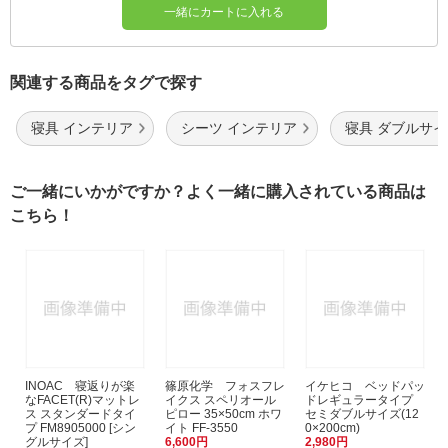
一緒にカートに入れる
関連する商品をタグで探す
寝具 インテリア
シーツ インテリア
寝具 ダブルサ
ご一緒にいかがですか？よく一緒に購入されている商品は
こちら！
INOAC 寝返りが楽
篠原化学 フォスフレ
イケヒコ ベッドパッ
なFACET(R)マットレ
イクス スペリオール
ドレギュラータイプ
ス スタンダードタイ
ピロー 35×50cm ホワ
セミダブルサイズ(12
プ FM8905000 [シン
イト FF-3550
0×200cm)
グルサイズ]
6,600円
2,980円