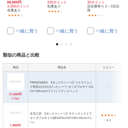
66,000円
330ポイント
30ポイント
3,300ポイント
在庫あり
店在庫有り 2～3日出
在庫あり
荷
(1)
(1)
(1)
一緒に買う
一緒に買う
一緒に買う
類似の商品と比較
商品
商品名
レビュー
本
FRANCEBED
【ボックスシーツ】リクライニン
グ対応のびのびぴったシーツ セミダブルサイズ(1
-
22×195cm/ホワイト) フランスベッド
17,600円
176pt
生毛工房
【ボックスシーツ】サテンストライプ
セミダブルサイズ(綿100%/120×200×30cm/グレ
4.3
ー)
7,980円