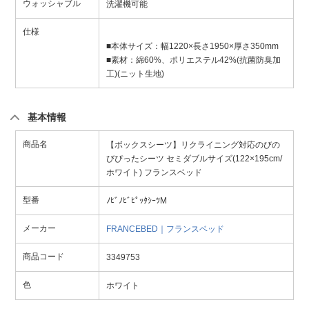
ウォッシャブル
洗濯機可能
仕様
■本体サイズ：幅1220×長さ1950×厚さ350mm
■素材：綿60%、ポリエステル42%(抗菌防臭加
工)(ニット生地)
基本情報
商品名
【ボックスシーツ】リクライニング対応のびの
びぴったシーツ セミダブルサイズ(122×195cm/
ホワイト) フランスベッド
型番
ﾉﾋﾞﾉﾋﾞﾋﾟｯﾀｼｰﾂM
メーカー
FRANCEBED｜フランスベッド
商品コード
3349753
色
ホワイト