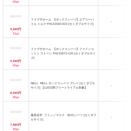
80pt
ファブザホーム
【ボックスシーツ】エアリーパ
-
イル ミルク FH132940-910 [セミダブルサイズ]
5,060円
51pt
ファブザホーム
【ボックスシーツ】ファインコ
ットン ストーン FH132872-130 [セミダブルサイ
-
ズ]
5,940円
60pt
NELL
NELL ボックスシーツ グレー [セミダブル
-
サイズ] 【120日間フリートライアル対象】
8,000円
80pt
篠原化学
フトンノマスク BOXシーツ [セミダブ
-
ルサイズ]
7,980円
80pt