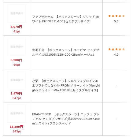
ファブザホーム
【ボックスシーツ】ソリッド ホ
ワイト FH132811-100 [セミダブルサイズ]
5.0
4,070円
41pt
生毛工房
【ボックスシーツ】スーピマ セミダブ
ルサイズ(綿100%/120×200×28cm/ベージュ)
4.9
5,980円
60pt
小栗
【ボックスシーツ】シルクフィブロイン加
(
工ソフトでしなやか FROM メリーナイト(MerryNi
-
ght) ホワイト FM67450106 [セミダブルサイズ]
3,470円
347pt
FRANCEBED
【ボックスシーツ】エッフェ プレ
ミアム セミダブルサイズ(綿100%/122×195×40c
-
m/ホワイト) フランスベッド
14,300円
143pt