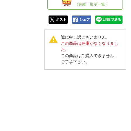
人窓口
（在庫・展示一覧）
R情報
ポスト
シェア
LINEで送る
誠に申し訳ございません。
この商品は在庫がなくなりまし
nglish / 中文
た。
この商品はご購入できません。
ご了承下さい。