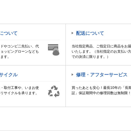
について
配送について
ードやコンビ二先払い、代
当社指定商品、ご指定日に商品をお
ショッピングローンなども
いたします。（当社指定のお支払い
けます。
での決済に限ります。）
サイクル
修理・アフターサービス
置・取付工事や、いまお使
買ったあとも安心！最長10年の「長
のリサイクルを承ります。
証」保証期間中の修理回数は無制限