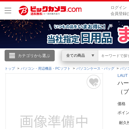
ログイン
会員登録(
こんにちは
カテゴリから選ぶ
全ての商品
ログイン
トップ
パソコン・周辺機器・PCソフト
パソコンケース・バッグ
パソ
LAU
ハー
新規会員登録
（ブ
会員メニュー
価格
ポイ
お買いもの履歴
耐久
閲覧履歴