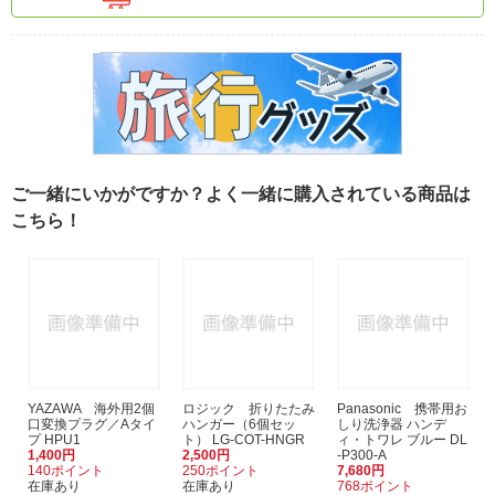
ご一緒にいかがですか？よく一緒に購入されている商品は
こちら！
YAZAWA 海外用2個
ロジック 折りたたみ
Panasonic 携帯用お
口変換プラグ／Aタイ
ハンガー（6個セッ
しり洗浄器 ハンデ
プ HPU1
ト） LG-COT-HNGR
ィ・トワレ ブルー DL
1,400円
2,500円
-P300-A
140ポイント
250ポイント
7,680円
在庫あり
在庫あり
768ポイント