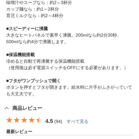
味噌汁やスープなら：約2～3杯分
カップ麺なら：約1～2杯分
育児ミルクなら：約2～4杯分
■スピーディーに沸騰
大きなヒートパネルで素早く沸騰。200mlなら約2分30秒、
500mlなら約4分で沸騰します。
■保温機能搭載
冷めると自動で再沸騰する保温機能搭載
（使用後は必ず電源スイッチをOFFにする必要があります。）
■フタがワンプッシュで開く
ボタンを押すとフタが開きます。給水時に片手がふさがっていて
も大丈夫です。
商品レビュー
4.5
(
94
)
すべて見る
最新レビュー