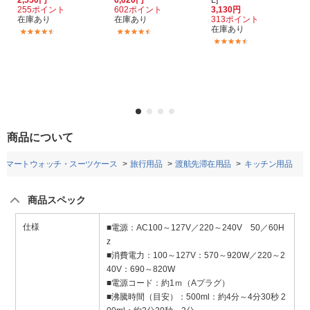
2,550円
6,020円
L]
255ポイント
602ポイント
3,130円
在庫あり
在庫あり
313ポイント
在庫あり
(94)
(12)
(28)
商品について
スマートウォッチ・スーツケース
旅行用品
渡航先滞在用品
キッチン用品
商品スペック
仕様
■電源：AC100～127V／220～240V 50／60H
z
■消費電力：100～127V：570～920W／220～2
40V：690～820W
■電源コード：約1ｍ（Aプラグ）
■沸騰時間（目安）：500ml：約4分～4分30秒 2