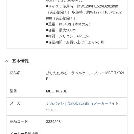
00ml：約2分30秒～3分
■サイズ：使用時：約W129×H152×D202mm
（突起部除く） 収納時：約W129×H100×D202
mm（突起部除く）
■重量：約540g（本体のみ）
■容量：最大500ml
■材質：シリコン、PPほか
■保証期間：お買い上げ日より6ヶ月
基本情報
商品名
折りたためるトラベルケトル ブルー MBE-TK02/
BL
型番
MBETK02BL
メーカー
ナカバヤシ｜Nakabayashi
（
メーカーサイト
へ
）
商品コード
3339508
メーカー希望小売