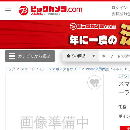
ログイン
会員登録(
こんにちは
カテゴリから選ぶ
全ての商品
ログイン
トップ
スマートフォン・スマホアクセサリー
Android用保護フィルム
OTS
スマ
新規会員登録
ーラ
会員メニュー
価格
お買いもの履歴
ポイ
閲覧履歴