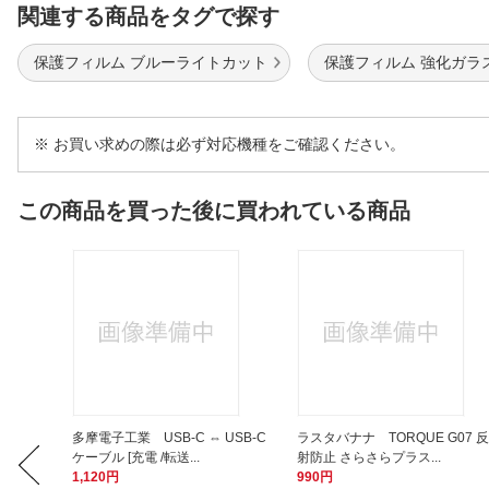
関連する商品をタグで探す
保護フィルム ブルーライトカット
保護フィルム 強化ガラ
※ お買い求めの際は必ず対応機種をご確認ください。
この商品を買った後に買われている商品
 10a 衝
多摩電子工業 USB-C ⇔ USB-C
ラスタバナナ TORQUE G07 反
ケーブル [充電 /転送...
射防止 さらさらプラス...
1,120円
990円