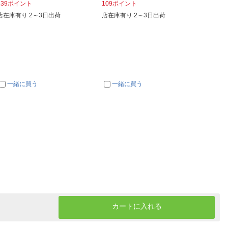
139ポイント
109ポイント
135ポ
店在庫有り 2～3日出荷
店在庫有り 2～3日出荷
在庫あ
一緒に買う
一緒に買う
一
カートに入れる