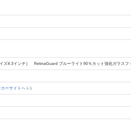
4.3インチ］ RetinaGuard ブルーライト90％カット強化ガラスフィ
ーカーサイトへ
）