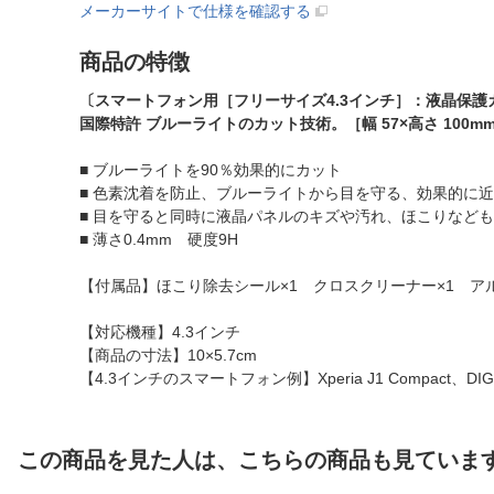
メーカーサイトで仕様を確認する
商品の特徴
〔スマートフォン用［フリーサイズ4.3インチ］：液晶保
国際特許 ブルーライトのカット技術。［幅 57×高さ 100m
■ ブルーライトを90％効果的にカット
■ 色素沈着を防止、ブルーライトから目を守る、効果的に
■ 目を守ると同時に液晶パネルのキズや汚れ、ほこりなど
■ 薄さ0.4mm 硬度9H
【付属品】ほこり除去シール×1 クロスクリーナー×1 ア
【対応機種】4.3インチ
【商品の寸法】10×5.7cm
【4.3インチのスマートフォン例】Xperia J1 Compact、DIGNO 
この商品を見た人は、こちらの商品も見ていま