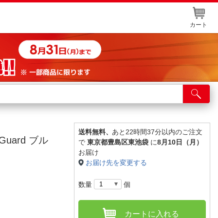
カート
店舗サービス
ット取り置き
イントカードWEB登録
送料無料、
あと22時間37分以内のご注文
uard ブル
で
東京都豊島区東池袋
に
8月10日（月）
舗情報・店舗一覧
お届け
お届け先を変更する
取り寄せ品入荷状況照会
数量
個
カートに入れる