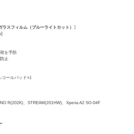
護ガラスフィルム（ブルーライトカット）〕
m］
近視を予防
も防止
ルコールパッド×1
R(202K)、STREAM(201HW)、Xperia A2 SO-04F
す