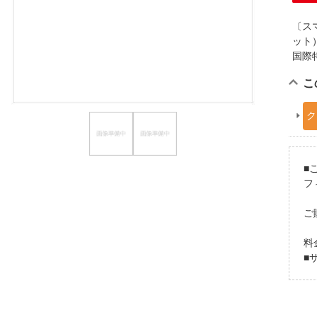
ほしいもの
〔ス
ット
お知らせ
国際
こ
ク
■
フ
ご
料
■