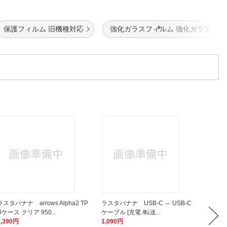
保護フィルム 旧機種対応
強化ガラスフィルム 強化ガラス
ラスタバナナ arrows Alpha2 TP
ラスタバナナ USB-C ⇔ USB-C
ラスタバナ
Uケース クリア 950...
ケーブル [充電 /転送...
ラスフィ
1,390円
1,090円
1,350