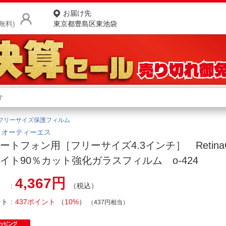
お届け先
無料)
東京都豊島区東池袋
商品をさがす
ランキングからさがす
ネ
フリーサイズ保護フィルム
カテゴリ一覧からさがす
ポ
｜オーティーエス
ートフォン用［フリーサイズ4.3インチ］ RetinaG
店
イト90％カット強化ガラスフィルム o-424
お
4,367円
（税込）
お客様サポート
ント
437ポイント
（
10%
）
（437円相当）
ご利用ガイド