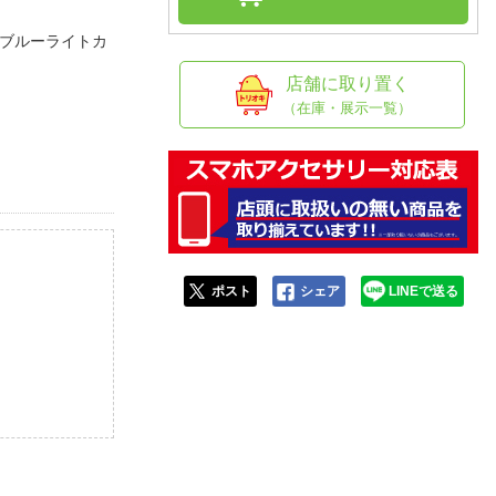
人窓口
（ブルーライトカ
R情報
店舗に取り置く
（在庫・展示一覧）
nglish / 中文
ポスト
シェア
LINEで送る