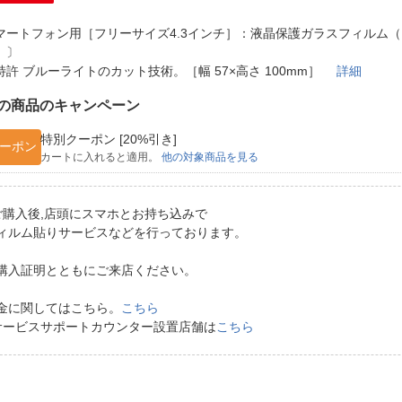
法
よくある質問・お問合せ
マートフォン用［フリーサイズ4.3インチ］：液晶保護ガラスフィルム
I
ご利用規約
）〕
特許 ブルーライトのカット技術。［幅 57×高さ 100mm］
詳細
の商品のキャンペーン
E
特別クーポン [20%引き]
ーポン
カートに入れると適用。
他の対象商品を見る
ご購入後,店頭にスマホとお持ち込みで
ィルム貼りサービスなどを行っております。
購入証明とともにご来店ください。
金に関してはこちら。
こちら
サービスサポートカウンター設置店舗は
こちら