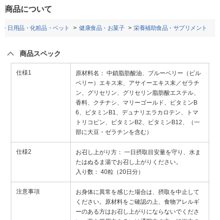
商品について
品・日用品・化粧品・ペット
健康食品・お菓子
栄養補助食品・サプリメント
商品スペック
仕様1
原材料名： 中鎖脂肪酸油、ブルーベリー（ビル
ベリー）エキス末、アサイーエキス末／ゼラチ
ン、グリセリン、グリセリン脂肪酸エステル、
香料、クチナシ、マリーゴールド、ビタミンB
6、ビタミンB1、デュナリエラカロテン、トマ
トリコピン、ビタミンB2、ビタミンB12、（一
部に大豆・ゼラチンを含む）
仕様2
お召し上がり方： 一日摂取目安量を守り、水ま
たはぬるま湯でお召し上がりください。
入り数： 40粒（20日分）
注意事項
お身体に異常を感じた場合は、摂取を中止して
ください。原材料をご確認の上、食物アレルギ
ーのある方はお召し上がりにならないでくださ