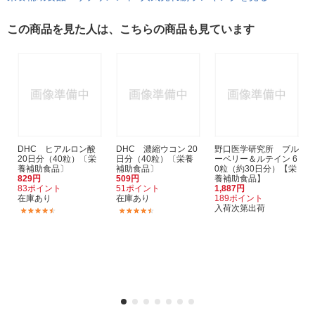
この商品を見た人は、こちらの商品も見ています
DHC ヒアルロン酸
DHC 濃縮ウコン 20
野口医学研究所 ブル
20日分（40粒）〔栄
日分（40粒）〔栄養
ーベリー＆ルテイン 6
養補助食品〕
補助食品〕
0粒（約30日分）【栄
829円
509円
養補助食品】
83ポイント
51ポイント
1,887円
在庫あり
在庫あり
189ポイント
入荷次第出荷
(8)
(18)