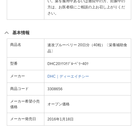
い。薬を服用中あるいは通院中の方、妊娠中の
方は、お医者様にご相談の上お召し上がりくだ
さい。
基本情報
商品名
速攻ブルーベリー 20日分（40粒）〔栄養補助食
品〕
型番
DHC20ｿﾂｺｳﾌﾞﾙｰﾍﾞﾘｰ40ﾂ
メーカー
DHC｜ディーエイチシー
商品コード
3308656
メーカー希望小売
オープン価格
価格
メーカー発売日
2016年1月18日