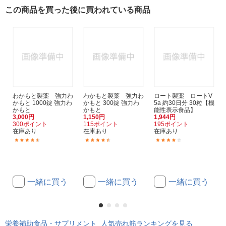
この商品を買った後に買われている商品
わかもと製薬 強力わ
わかもと製薬 強力わ
ロート製薬 ロートV
かもと 1000錠 強力わ
かもと 300錠 強力わ
5a 約30日分 30粒【機
かもと
かもと
能性表示食品】
3,000円
1,150円
1,944円
300ポイント
115ポイント
195ポイント
在庫あり
在庫あり
在庫あり
(10)
(5)
(79)
一緒に買う
一緒に買う
一緒に買う
栄養補助食品・サプリメント 人気売れ筋ランキングを見る