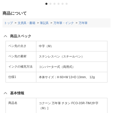
商品について
トップ
文房具・書籍
筆記具
万年筆・インク
万年筆
商品スペック
ペン先の太さ
中字（M）
ペン先の素材
ステンレスペン（スチールペン）
インクの補充方法
コンバーター式（両用式）
仕様1
本体サイズ：H 60×W 13×D 13mm、 12g
基本情報
商品名
コクーン 万年筆 チタン FCO-3SR-TIM [中字
（M）]