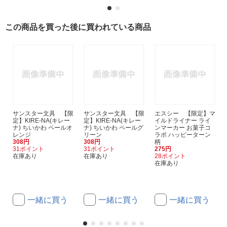
この商品を買った後に買われている商品
サンスター文具 【限
サンスター文具 【限
エスシー 【限定】マ
定】KIRE-NA(キレー
定】KIRE-NA(キレー
イルドライナー ライ
ナ) ちいかわ ペールオ
ナ) ちいかわ ペールグ
ンマーカー お菓子コ
レンジ
リーン
ラボ ハッピーターン
308円
308円
柄
31ポイント
31ポイント
275円
在庫あり
在庫あり
28ポイント
在庫あり
一緒に買う
一緒に買う
一緒に買う