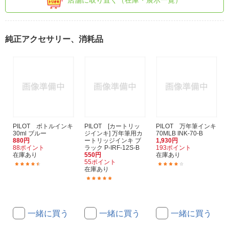
店舗に取り置く（在庫・展示一覧）
純正アクセサリー、消耗品
PILOT ボトルインキ
PILOT [カートリッ
PILOT 万年筆インキ
30ml ブルー
ジインキ] 万年筆用カ
70MLB INK-70-B
880円
ートリッジインキ ブ
1,930円
88ポイント
ラック P-IRF-12S-B
193ポイント
在庫あり
550円
在庫あり
55ポイント
(16)
(3)
在庫あり
(15)
一緒に買う
一緒に買う
一緒に買う