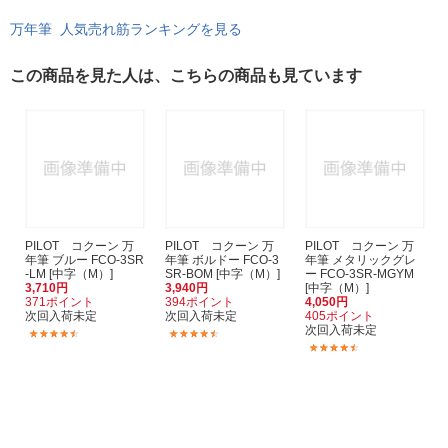
万年筆 人気売れ筋ランキングを見る
この商品を見た人は、こちらの商品も見ています
PILOT コクーン 万
PILOT コクーン 万
PILOT コクーン 万
年筆 ブルー FCO-3SR
年筆 ボルドー FCO-3
年筆 メタリックグレ
-LM [中字（M）]
SR-BOM [中字（M）]
ー FCO-3SR-MGYM
3,710円
3,940円
[中字（M）]
371ポイント
394ポイント
4,050円
次回入荷未定
次回入荷未定
405ポイント
次回入荷未定
(2)
(2)
(2)