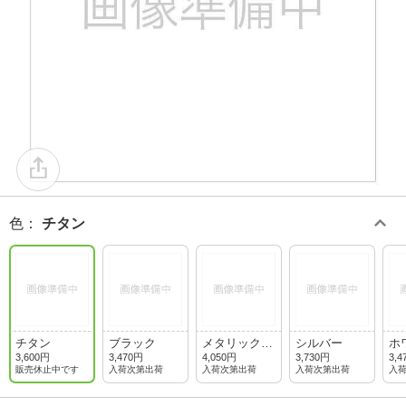
色
：
チタン
チタン
ブラック
メタリックグ
シルバー
ホ
レー
3,600円
3,470円
4,050円
3,730円
3,4
販売休止中です
入荷次第出荷
入荷次第出荷
入荷次第出荷
入