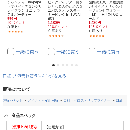
シャンティ mapepe
ビックアイデア 髪を
堀内鏡工業 角度調整
（マペペ）デタングリ
いたわる人のためのミ
3段付きメタリックバ
ングブラシ ミニ カラ
ニバスタオル スモー
ージョン折立ミラー
フルパーティー
キーピンク BI-TW1M
（M） HP-34-GD ゴ
990円
B03
ールド
10ポイント
1,180円
1,430円
在庫あり
118ポイント
143ポイント
在庫あり
在庫あり
(4)
(32)
(5)
一緒に買う
一緒に買う
一緒に買う
口紅 人気売れ筋ランキングを見る
商品について
化粧品・ペット
メイク・ネイル用品
口紅・グロス・リップライナー
口紅
商品スペック
【使用上の注意な
【使用方法】