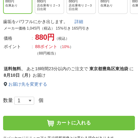
880円
880円
880円
880円
88
在庫あり
店在庫有り 2～3
店在庫有り 2～3
在庫あり
在
日出荷
日出荷
歯垢をパワフルにかき出します。
詳細
メーカー価格 1,045円（税込） 15%引き 165円引き
880円
価格
（税込）
ポイント
88ポイント
（
10%
）
（88円相当）
送料無料、
あと
18時間23分以内
のご注文で
東京都豊島区東池袋
に
8月10日（月）
お届け
お届け先を変更する
数量
個
カートに入れる