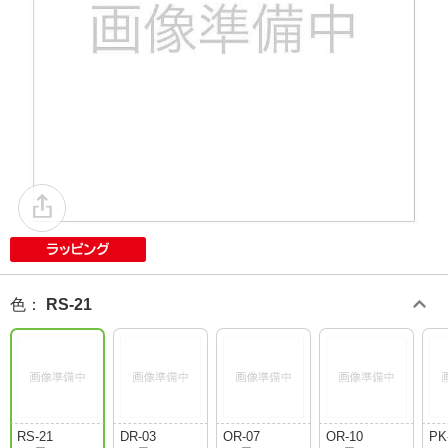
色
：
RS-21
RS-21
DR-03
OR-07
OR-10
PK