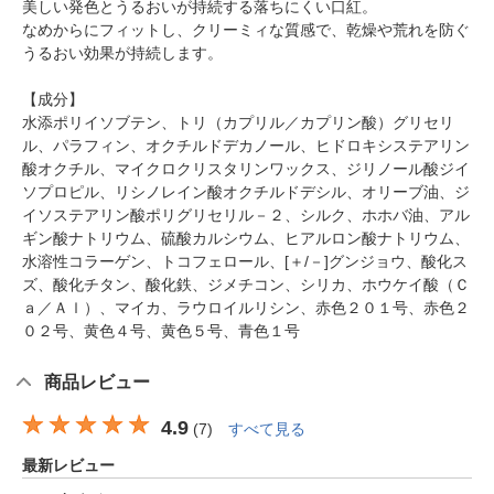
美しい発色とうるおいが持続する落ちにくい口紅。
なめからにフィットし、クリーミィな質感で、乾燥や荒れを防ぐ
うるおい効果が持続します。
【成分】
水添ポリイソブテン、トリ（カプリル／カプリン酸）グリセリ
ル、パラフィン、オクチルドデカノール、ヒドロキシステアリン
酸オクチル、マイクロクリスタリンワックス、ジリノール酸ジイ
ソプロピル、リシノレイン酸オクチルドデシル、オリーブ油、ジ
イソステアリン酸ポリグリセリル－２、シルク、ホホバ油、アル
ギン酸ナトリウム、硫酸カルシウム、ヒアルロン酸ナトリウム、
水溶性コラーゲン、トコフェロール、[＋/－]グンジョウ、酸化ス
ズ、酸化チタン、酸化鉄、ジメチコン、シリカ、ホウケイ酸（Ｃ
ａ／Ａｌ）、マイカ、ラウロイルリシン、赤色２０１号、赤色２
０２号、黄色４号、黄色５号、青色１号
商品レビュー
4.9
(
7
)
すべて見る
最新レビュー