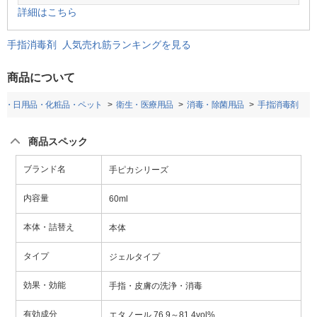
詳細はこちら
手指消毒剤 人気売れ筋ランキングを見る
商品について
品・日用品・化粧品・ペット
衛生・医療用品
消毒・除菌用品
手指消毒剤
商品スペック
ブランド名
手ピカシリーズ
内容量
60ml
本体・詰替え
本体
タイプ
ジェルタイプ
効果・効能
手指・皮膚の洗浄・消毒
有効成分
エタノール 76.9～81.4vol%