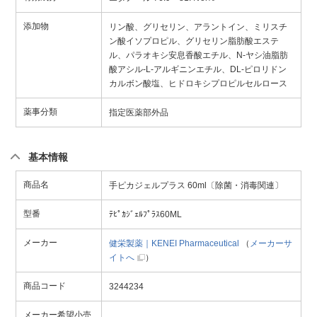
添加物
リン酸、グリセリン、アラントイン、ミリスチ
ン酸イソプロピル、グリセリン脂肪酸エステ
ル、パラオキシ安息香酸エチル、N-ヤシ油脂肪
酸アシル-L-アルギニンエチル、DL-ピロリドン
カルボン酸塩、ヒドロキシプロピルセルロース
薬事分類
指定医薬部外品
基本情報
商品名
手ピカジェルプラス 60ml〔除菌・消毒関連〕
型番
ﾃﾋﾟｶｼﾞｪﾙﾌﾟﾗｽ60ML
メーカー
健栄製薬｜KENEI Pharmaceutical
（
メーカーサ
イトへ
）
商品コード
3244234
メーカー希望小売