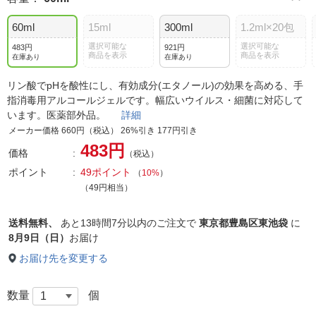
60ml
15ml
300ml
1.2ml×20包
選択可能な
選択可能な
483円
921円
商品を表示
商品を表示
在庫あり
在庫あり
リン酸でpHを酸性にし、有効成分(エタノール)の効果を高める、手
指消毒用アルコールジェルです。幅広いウイルス・細菌に対応して
います。医薬部外品。
詳細
メーカー価格 660円（税込） 26%引き 177円引き
483円
価格
（税込）
ポイント
49ポイント
（
10%
）
（49円相当）
送料無料、
あと
13時間7分以内
のご注文で
東京都豊島区東池袋
に
8月9日（日）
お届け
お届け先を変更する
数量
個