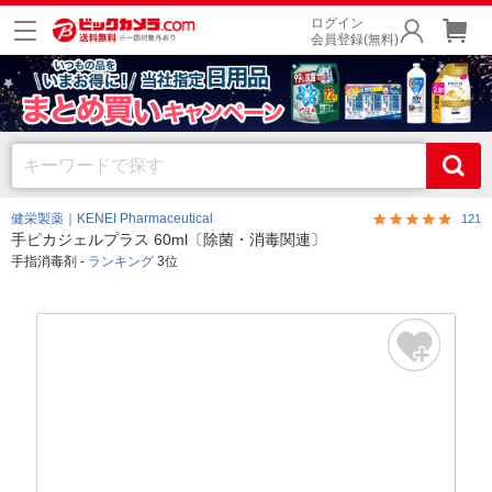
ログイン
会員登録(無料)
健栄製薬｜KENEI Pharmaceutical
121
手ピカジェルプラス 60ml〔除菌・消毒関連〕
手指消毒剤 -
ランキング
3位