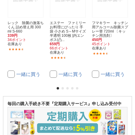
レック 除菌の激落ち
エステー ファミリー
フマキラー キッチン
くん 詰め替え用 300
お料理にぴったり 手
用アルコール除菌スプ
ml S-660
袋 小さめ S～Mサイズ
レー替 720ml 〔キッ
339円
半透明 100枚 [内エン
チン用洗剤〕
34ポイント
ボス(凸...
450円
在庫あり
659円
45ポイント
66ポイント
在庫あり
(83)
在庫あり
(167)
(29)
一緒に買う
一緒に買う
一緒に買う
毎回の購入手続き不要『定期購入サービス』申し込み受付中