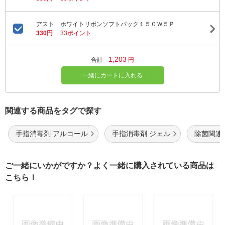
アスト ホワイトリボンソフトパック１５０Ｗ５Ｐ
330円
33ポイント
1,203
合計
円
一緒にカートに入れる
関連する商品をタグで探す
手指消毒剤 アルコール
手指消毒剤 ジェル
除菌関連
ご一緒にいかがですか？よく一緒に購入されている商品は
こちら！