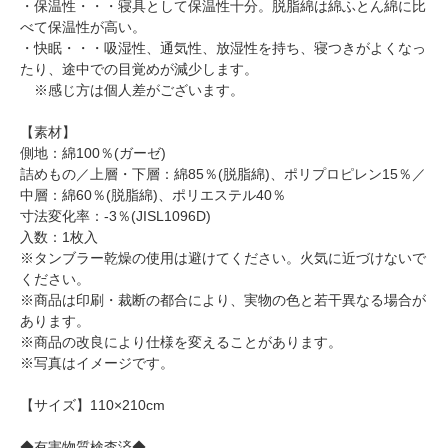
・保温性・・・寝具として保温性十分。脱脂綿は綿ふとん綿に比
べて保温性が高い。
・快眠・・・吸湿性、通気性、放湿性を持ち、寝つきがよくなっ
たり、途中での目覚めが減少します。
※感じ方は個人差がございます。
【素材】
側地：綿100％(ガーゼ)
詰めもの／上層・下層：綿85％(脱脂綿)、ポリプロピレン15％／
中層：綿60％(脱脂綿)、ポリエステル40％
寸法変化率：-3％(JISL1096D)
入数：1枚入
※タンブラー乾燥の使用は避けてください。火気に近づけないで
ください。
※商品は印刷・裁断の都合により、実物の色と若干異なる場合が
あります。
※商品の改良により仕様を変えることがあります。
※写真はイメージです。
【サイズ】110×210cm
◆有害物質検査済◆