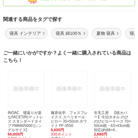
関連する商品をタグで探す
寝具 インテリア
寝具 綿100％
夏物 寝具
寝具
ご一緒にいかがですか？よく一緒に購入されている商品は
こちら！
INOAC 寝返りが楽
篠原化学 フォスフレ
生毛工房 【枕カバ
なFACET(R)マットレ
イクス スペリオール
ー】今治タオル のび
ス スタンダードタイ
ピロー 35×50cm ホワ
のびピローケース 70×
プ FM8905000 [シン
イト FF-3550
50cm枕・63×43cm枕
グルサイズ]
6,600円
対応(約68×4...
66,000円
330ポイント
2,680円