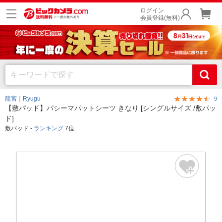
ログイン
会員登録(無料)
龍宮｜Ryugu
9
【敷パッド】パシーマパットシーツ きなり [シングルサイズ /敷パッ
ド]
敷パッド -
ランキング
7位