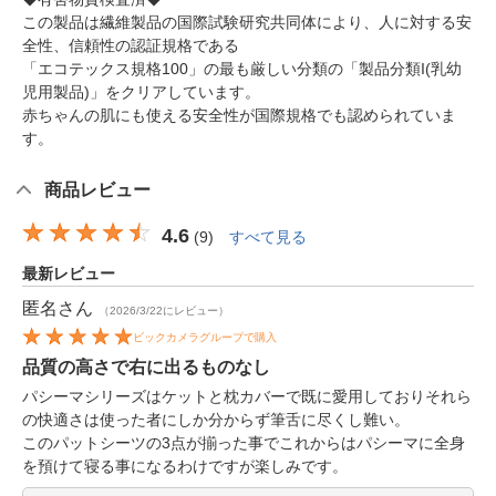
この製品は繊維製品の国際試験研究共同体により、人に対する安
全性、信頼性の認証規格である
「エコテックス規格100」の最も厳しい分類の「製品分類I(乳幼
児用製品)」をクリアしています。
赤ちゃんの肌にも使える安全性が国際規格でも認められていま
す。
商品レビュー
4.6
(
9
)
すべて見る
最新レビュー
匿名
さん
（2026/3/22にレビュー）
ビックカメラグループで購入
品質の高さで右に出るものなし
パシーマシリーズはケットと枕カバーで既に愛用しておりそれら
の快適さは使った者にしか分からず筆舌に尽くし難い。
このパットシーツの3点が揃った事でこれからはパシーマに全身
を預けて寝る事になるわけですが楽しみです。