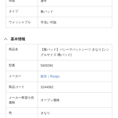
用途
通年
タイプ
敷パッド
ウォッシャブル
手洗い可能
基本情報
商品名
【敷パッド】パシーマパットシーツ きなり [シン
グルサイズ /敷パッド]
型番
5600SKI
メーカー
龍宮｜Ryugu
商品コード
3244082
メーカー希望小売
オープン価格
価格
色
きなり