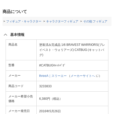
商品について
品
フィギュア・キャラクター
キャラクターフィギュア
その他 フィギュア
基本情報
商品名
塗装済み完成品 1/6 BRAVEST WARRIORS(ブレ
イベスト・ウォリアーズ) CATBUG (キャットバ
グ)
型番
#CATBUGｷｬｯﾄﾊﾞｸﾞ
メーカー
threeA｜スリーエー
（
メーカーサイトへ
）
商品コード
3233833
メーカー希望小売
6,380円（税込）
価格
メーカー発売日
2016年5月26日