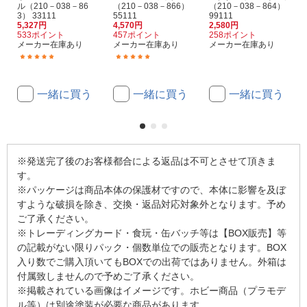
ル（210－038－86
（210－038－866）
（210－038－864）
3） 33111
55111
99111
5,327円
4,570円
2,580円
533ポイント
457ポイント
258ポイント
メーカー在庫あり
メーカー在庫あり
メーカー在庫あり
(7)
(1)
一緒に買う
一緒に買う
一緒に買う
※発送完了後のお客様都合による返品は不可とさせて頂きま
す。
※パッケージは商品本体の保護材ですので、本体に影響を及ぼ
すような破損を除き、交換・返品対応対象外となります。予め
ご了承ください。
※トレーディングカード・食玩・缶バッチ等は【BOX販売】等
の記載がない限りパック・個数単位での販売となります。BOX
入り数でご購入頂いてもBOXでの出荷ではありません。外箱は
付属致しませんので予めご了承ください。
※掲載されている画像はイメージです。ホビー商品（プラモデ
ル等）は別途塗装が必要な商品があります。