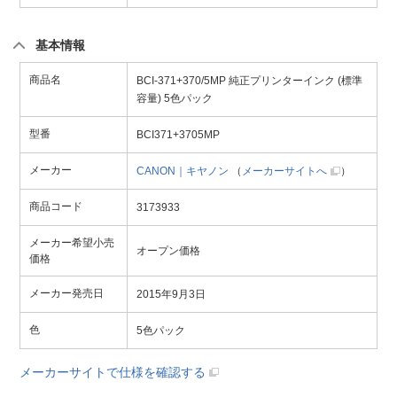
基本情報
商品名
BCI-371+370/5MP 純正プリンターインク (標準
容量) 5色パック
型番
BCI371+3705MP
メーカー
CANON｜キヤノン
（
メーカーサイトへ
）
商品コード
3173933
メーカー希望小売
オープン価格
価格
メーカー発売日
2015年9月3日
色
5色パック
メーカーサイトで仕様を確認する