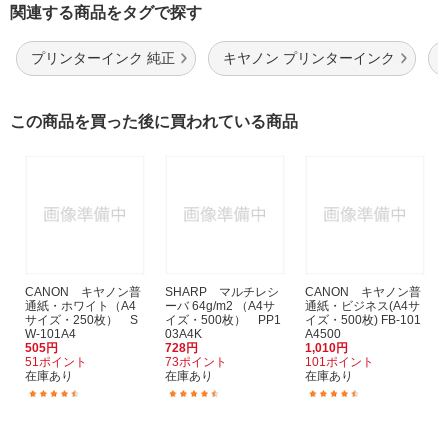
関連する商品をタグで探す
プリンターインク 純正
キヤノン プリンターインク
この商品を買った後に買われている商品
CANON キヤノン普
SHARP マルチレシ
CANON キヤノン普
通紙・ホワイト（A4
ーバ 64g/m2 （A4サ
通紙・ビジネス(A4サ
サイズ・250枚） S
イズ・500枚） PP1
イズ・500枚) FB-101
W-101A4
03A4K
A4500
505円
728円
1,010円
51ポイント
73ポイント
101ポイント
在庫あり
在庫あり
在庫あり
(455)
(345)
(197)