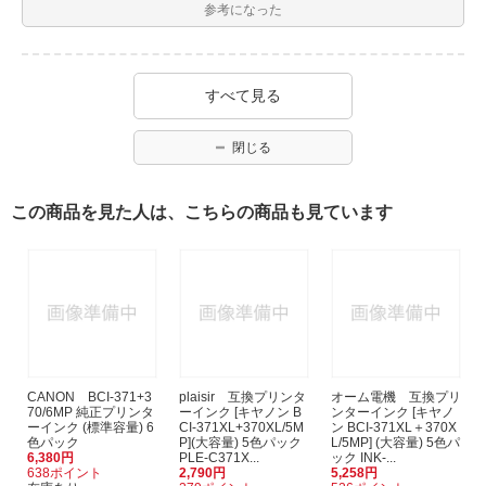
参考になった
すべて見る
閉じる
この商品を見た人は、こちらの商品も見ています
CANON BCI-371+3
plaisir 互換プリンタ
オーム電機 互換プリ
70/6MP 純正プリンタ
ーインク [キヤノン B
ンターインク [キヤノ
ーインク (標準容量) 6
CI-371XL+370XL/5M
ン BCI-371XL＋370X
色パック
P](大容量) 5色パック
L/5MP] (大容量) 5色パ
6,380円
PLE-C371X...
ック INK-...
638ポイント
2,790円
5,258円