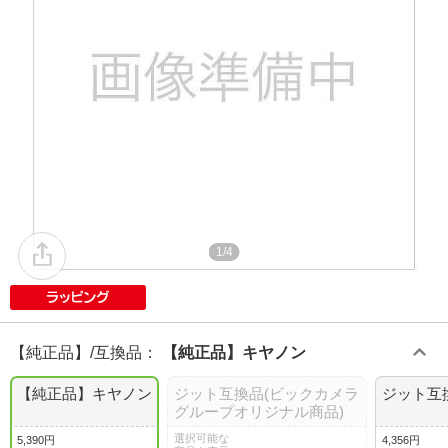
1/4
【純正品】/互換品
：
【純正品】キヤノン
【純正品】キヤノン
ジット互換品(ビックカメラ
ジット互
グループオリジナル商品)
選択可能な
5,390円
4,356円