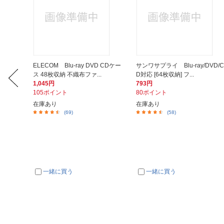
応 ファイ
ELECOM Blu-ray DVD CDケー
サンワサプライ Blu-ray/DVD/C
ス 48枚収納 不織布ファ...
D対応 [64枚収納] フ...
1,045円
793円
105ポイント
80ポイント
在庫あり
在庫あり
(69)
(58)
一緒に買う
一緒に買う