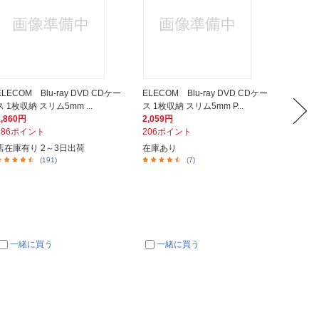
ELECOM Blu-ray DVD CDケー
ELECOM Blu-ray DVD CDケー
ELEC
ス 1枚収納 スリム5mm ...
ス 1枚収納 スリム5mm P...
0枚セット
1,860円
2,059円
787円
186ポイント
206ポイント
79ポイ
店在庫有り 2～3日出荷
在庫あり
在庫あ
(191)
(7)
一緒に買う
一緒に買う
一