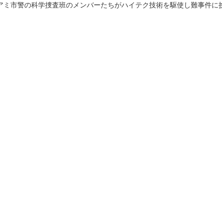
法
アミ市警の科学捜査班のメンバーたちがハイテク技術を駆使し難事件
よくある質問・お問合せ
I
ご利用規約
E