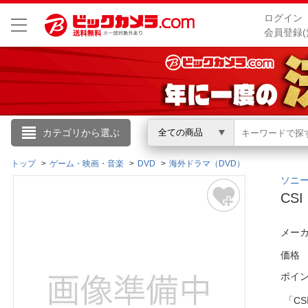
ログイン
会員登録(
こんにちは
カテゴリから選ぶ
全ての商品
ログイン
トップ
ゲーム・映画・音楽
DVD
海外ドラマ（DVD）
ソニーピ
CS
新規会員登録
メーカ
会員メニュー
価格
お買いもの履歴
ポイ
閲覧履歴
「C