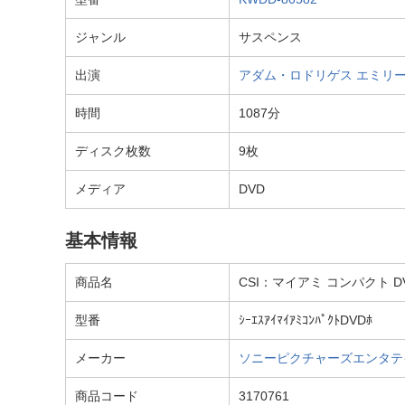
ジャンル
サスペンス
出演
アダム・ロドリゲス
エミリ
時間
1087分
ディスク枚数
9枚
メディア
DVD
基本情報
商品名
CSI：マイアミ コンパクト DV
型番
ｼｰｴｽｱｲﾏｲｱﾐｺﾝﾊﾟｸﾄDVDﾎ
メーカー
ソニーピクチャーズエンタテインメント
商品コード
3170761