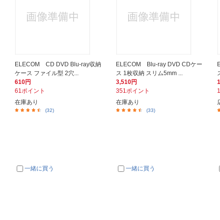
ELECOM CD DVD Blu-ray収納
ELECOM Blu-ray DVD CDケー
ケース ファイル型 2穴...
ス 1枚収納 スリム5mm ...
610円
3,510円
61ポイント
351ポイント
在庫あり
在庫あり
(32)
(33)
一緒に買う
一緒に買う