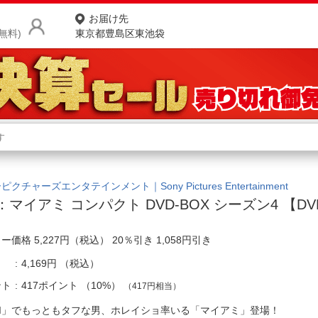
お届け先
無料)
東京都豊島区東池袋
商品をさがす
ランキングからさがす
ネ
カテゴリ一覧からさがす
ポ
クチャーズエンタテインメント｜Sony Pictures Entertainment
I：マイアミ コンパクト DVD-BOX シーズン4 【D
店
ー価格 5,227円（税込） 20％引き 1,058円引き
お
4,169円
（税込）
お客様サポート
ント
417ポイント
（
10%
）
（417円相当）
ご利用ガイド
SI」でもっともタフな男、ホレイショ率いる「マイアミ」登場！