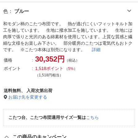
色
：
ブルー
和モダン柄のこたつ布団です。 熱が逃げにくいフィットキルト加
工を施しています。 生地に撥水加工を施しています。 生地には
肉厚で張りと光沢のある綿素材を使用しています。上質な質感と繊
細な文様をお楽しみ下さい。 部分暖房のこたつは電気代もおトク
です。 ※こたつ本体は別売になります。
詳細
30,352円
価格
（税込）
ポイント
1,518ポイント
（
5%
）
（1,518円相当）
送料無料、
入荷次第出荷
お届け先を変更する
こたつ台、こたつ布団適用サイズ一覧は
こちら
この商品のキャンペーン