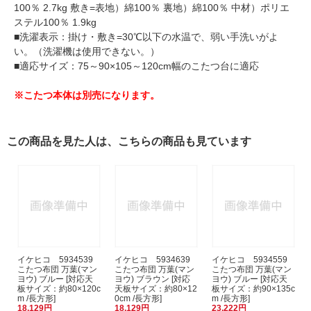
100％ 2.7kg 敷き=表地）綿100％ 裏地）綿100％ 中材）ポリエ
ステル100％ 1.9kg
■洗濯表示：掛け・敷き=30℃以下の水温で、弱い手洗いがよ
い。（洗濯機は使用できない。）
■適応サイズ：75～90×105～120cm幅のこたつ台に適応
※こたつ本体は別売になります。
この商品を見た人は、こちらの商品も見ています
イケヒコ 5934539
イケヒコ 5934639
イケヒコ 5934559
こたつ布団 万葉(マン
こたつ布団 万葉(マン
こたつ布団 万葉(マン
ヨウ) ブルー [対応天
ヨウ) ブラウン [対応
ヨウ) ブルー [対応天
板サイズ：約80×120c
天板サイズ：約80×12
板サイズ：約90×135c
m /長方形]
0cm /長方形]
m /長方形]
18,129円
18,129円
23,222円