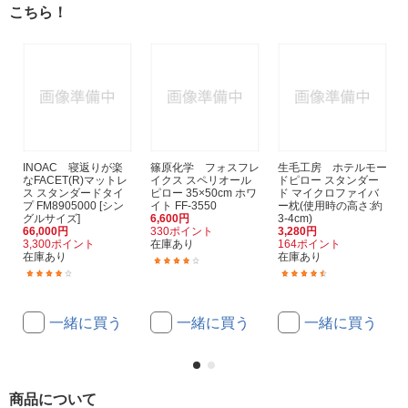
こちら！
INOAC 寝返りが楽
篠原化学 フォスフレ
生毛工房 ホテルモー
なFACET(R)マットレ
イクス スペリオール
ドピロー スタンダー
ス スタンダードタイ
ピロー 35×50cm ホワ
ド マイクロファイバ
プ FM8905000 [シン
イト FF-3550
ー枕(使用時の高さ:約
グルサイズ]
6,600円
3-4cm)
66,000円
330ポイント
3,280円
3,300ポイント
在庫あり
164ポイント
在庫あり
在庫あり
(1)
(1)
(164)
一緒に買う
一緒に買う
一緒に買う
商品について