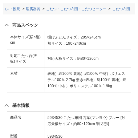
アコン・照明
暖房器具
こたつ・こたつ布団・こたつヒーター
こたつ布団
商品スペック
本体サイズ(横×縦)
掛けふとんサイズ：205×245cm
cm
敷サイズ：190×240cm
対応こたつ台(天
対応天板サイズ：約80×120cm
板)サイズ
素材
表地）綿100％ 裏地）綿100％ 中材）ポリエス
テル100％ 2.7kg 敷き=表地）綿100％ 裏地）綿
100％ 中材）ポリエステル100％ 1.9kg
基本情報
商品名
5934530 こたつ布団 万葉(マンヨウ) ブルー [対
応天板サイズ：約80×120cm /長方形]
型番
5934530