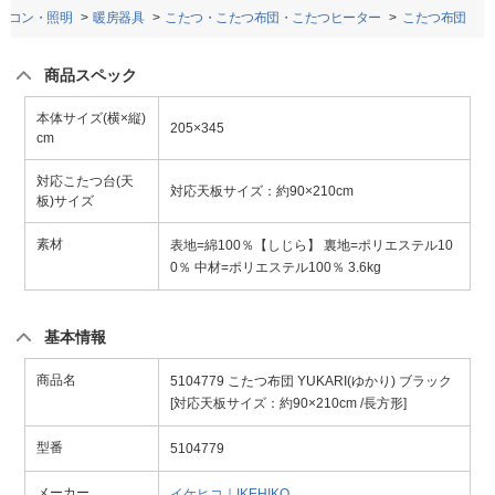
アコン・照明
暖房器具
こたつ・こたつ布団・こたつヒーター
こたつ布団
商品スペック
本体サイズ(横×縦)
205×345
cm
対応こたつ台(天
対応天板サイズ：約90×210cm
板)サイズ
素材
表地=綿100％【しじら】 裏地=ポリエステル10
0％ 中材=ポリエステル100％ 3.6kg
基本情報
商品名
5104779 こたつ布団 YUKARI(ゆかり) ブラック
[対応天板サイズ：約90×210cm /長方形]
型番
5104779
メーカー
イケヒコ｜IKEHIKO