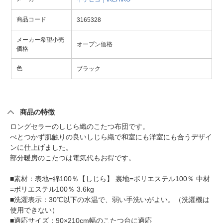
商品コード
3165328
メーカー希望小売
オープン価格
価格
色
ブラック
商品の特徴
ロングセラーのしじら織のこたつ布団です。
べとつかず肌触りの良いしじら織で和室にも洋室にも合うデザイ
ンに仕上げました。
部分暖房のこたつは電気代もお得です。
■素材：表地=綿100％【しじら】 裏地=ポリエステル100％ 中材
=ポリエステル100％ 3.6kg
■洗濯表示：30℃以下の水温で、弱い手洗いがよい。（洗濯機は
使用できない）
■適応サイズ：90×210cm幅のこたつ台に適応