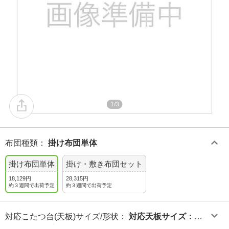
1/3
布団種類
：
掛け布団単体
掛け布団単体
掛け・敷き布団セット
18,129円
28,315円
約３週間で出荷予定
約３週間で出荷予定
対応こたつ台(天板)サイズ/形状
：
対応天板サイズ：約9
0×210cm/長方形