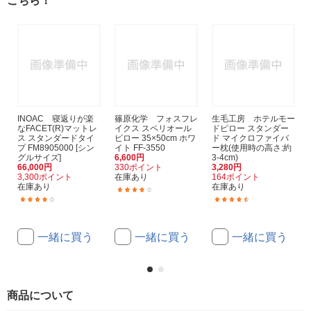
こちら！
INOAC 寝返りが楽
篠原化学 フォスフレ
生毛工房 ホテルモー
なFACET(R)マットレ
イクス スペリオール
ドピロー スタンダー
ス スタンダードタイ
ピロー 35×50cm ホワ
ド マイクロファイバ
プ FM8905000 [シン
イト FF-3550
ー枕(使用時の高さ:約
グルサイズ]
6,600円
3-4cm)
66,000円
330ポイント
3,280円
3,300ポイント
在庫あり
164ポイント
在庫あり
在庫あり
(1)
(1)
(164)
一緒に買う
一緒に買う
一緒に買う
商品について