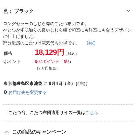
色
：
ブラック
ロングセラーのしじら織のこたつ布団です。
べとつかず肌触りの良いしじら織で和室にも洋室にも合うデザイン
に仕上げました。
部分暖房のこたつは電気代もお得です。
詳細
18,129円
価格
（税込）
ポイント
907ポイント
（
5%
）
（907円相当）
東京都豊島区東池袋
に
9月4日（金）
お届け
お届け先を変更する
こたつ台、こたつ布団適用サイズ一覧は
こちら
この商品のキャンペーン