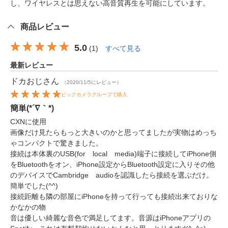
し、ワイヤレスとは思えない高音質再生を可能にしています。
商品レビュー
5.0
(
1
)
すべて見る
最新レビュー
ドカおじ
さん
（2020/11/5にレビュー）
ビックカメラグループで購入
簡単(*´∇｀*)
CXNに使用
画像だけ見たらもっと大きいのかと思ってましたが実物はめっち
ゃコンパクトで驚きました。
接続は本体裏のUSB(for local media)端子に接続してiPhone側
をBluetoothをオン、iPhone設定からBluetooth設定に入りその他
のデバイスでCambridge audioを認識したら接続を選ぶだけ。
簡単でした(^^)
接続距離も隣の部屋にiPhoneを持って行っても接続出来ておりな
かなかの物
音は優しい綺麗な音色で満足してます。音源はiPhoneアプリの