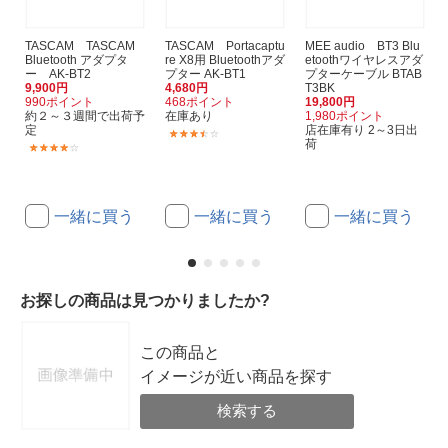
TASCAM TASCAM
TASCAM Portacaptu
MEE audio BT3 Blu
Bluetooth アダプタ
re X8用 Bluetoothアダ
etoothワイヤレスアダ
ー AK-BT2
プター AK-BT1
プターケーブル BTAB
9,900円
4,680円
T3BK
990ポイント
468ポイント
19,800円
約２～３週間で出荷予
在庫あり
1,980ポイント
定
店在庫有り 2～3日出
(3)
荷
(1)
一緒に買う
一緒に買う
一緒に買う
お探しの商品は見つかりましたか?
この商品と
イメージが近い商品を探す
検索する