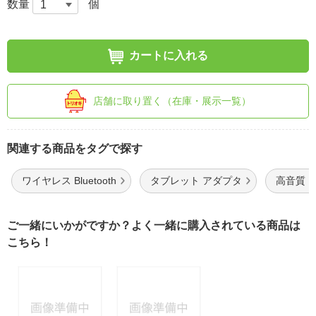
数量
個
カートに入れる
店舗に取り置く（在庫・展示一覧）
関連する商品をタグで探す
ワイヤレス Bluetooth
タブレット アダプタ
高音質 Bl
ご一緒にいかがですか？よく一緒に購入されている商品は
こちら！