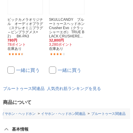
ビックカメラオリジナ
SKULLCANDY ブル
ル オーディオプラグ
ートゥースヘッドホン
（ステレオミニプラグ
Crusher Evo（クラッ
⇔ピンプラグメス×
シャーエボ） TRUE B
2） BK-PA3
LACK CRUSHERE...
780円
32,800円
78ポイント
3,280ポイント
在庫あり
在庫あり
(5)
(10)
一緒に買う
一緒に買う
ブルートゥース関連品 人気売れ筋ランキングを見る
商品について
イヤホン・ヘッドホン
イヤホン・ヘッドホン関連品
ブルートゥース関連品
基本情報