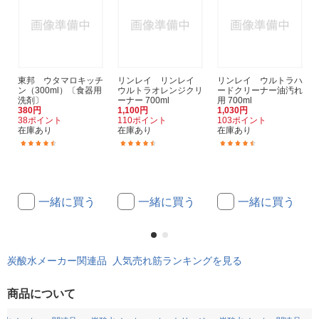
東邦 ウタマロキッチ
リンレイ リンレイ
リンレイ ウルトラハ
ン（300ml）〔食器用
ウルトラオレンジクリ
ードクリーナー油汚れ
洗剤〕
ーナー 700ml
用 700ml
380円
1,100円
1,030円
38ポイント
110ポイント
103ポイント
在庫あり
在庫あり
在庫あり
(15)
(39)
(23)
一緒に買う
一緒に買う
一緒に買う
炭酸水メーカー関連品 人気売れ筋ランキングを見る
商品について