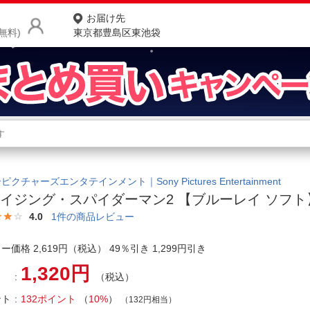
お届け先
無料)
東京都豊島区東池袋
商品をさがす
ランキングからさがす
ネ
カテゴリ一覧からさがす
ポ
クチャーズエンタテインメント｜Sony Pictures Entertainment
イジング・スパイダーマン2 【ブルーレイ ソフト
店
4.0
1
件の商品レビュー
お
ー価格 2,619円（税込） 49％引き 1,299円引き
お客様サポート
1,320円
（税込）
ご利用ガイド
ント
132ポイント
（
10%
）
（132円相当）