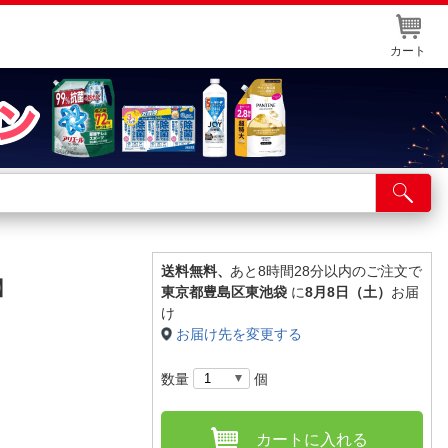
カート
店舗サービス
ット取り置き
イントカードWEB登録
送料無料、
あと8時間28分以内のご注文で
】
東京都豊島区東池袋
に
8月8日（土）
お届
舗情報・店舗一覧
け
お届け先を変更する
取り寄せ品入荷状況照会
数量
個
カートに入れる