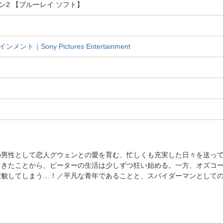
2 【ブルーレイ ソフト】
｜Sony Pictures Entertainment
の男性として恋人グウェンとの愛を育む、忙しくも充実した日々を送っ
てきたことから、ピーターの生活は少しずつ狂い始める。一方、オズコ
変貌してしまう…！／平凡な青年であることと、スパイダーマンとして