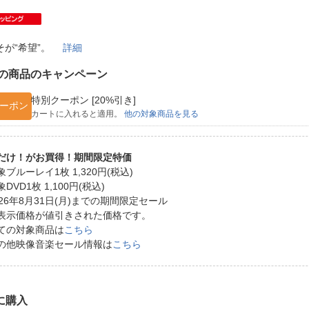
法
よくある質問・お問合せ
I
ご利用規約
そが“希望”。
詳細
の商品のキャンペーン
特別クーポン [20%引き]
E
ーポン
カートに入れると適用。
他の対象商品を見る
だけ！がお買得！期間限定特価
象ブルーレイ1枚 1,320円(税込)
象DVD1枚 1,100円(税込)
026年8月31日(月)までの期間限定セール
表示価格が値引きされた価格です。
ての対象商品は
こちら
の他映像音楽セール情報は
こちら
に購入