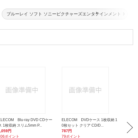
ブルーレイ ソフト ソニーピクチャーズエンタテインメント
ELECOM Blu-ray DVD CDケー
ELECOM DVDケース 1枚収納 1
ELECO
ス 1枚収納 スリム5mm P...
0枚セット クリア CD/D...
ス 48
2,059円
787円
1,045
206ポイント
79ポイント
105ポ