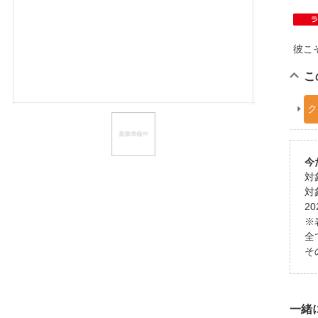
ほしいもの
お知らせ
彼こ
こ
ク
今
対
対
2
※
全
そ
一緒