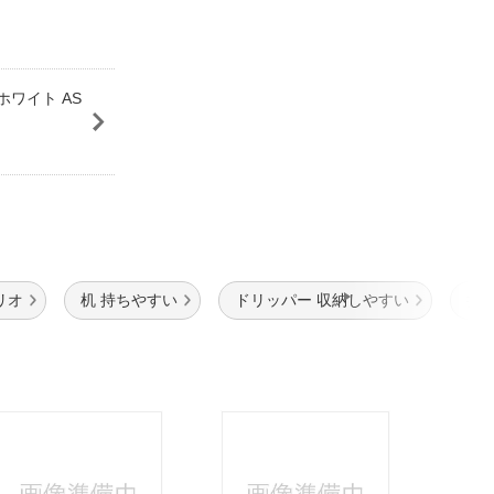
ホワイト AS
リオ
机 持ちやすい
ドリッパー 収納しやすい
持