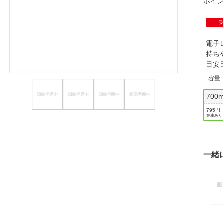
ポイ
ほしいもの
お知らせ
電子
持ち
目安
容量
700m
795円
在庫あり
一緒