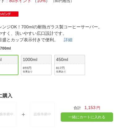
法
ント
80ポイント
（
10%
）
（80円相当）
よくある質問・お問合せ
I
ご利用規約
レンジOK！700mlの耐熱ガラス製コーヒーサーバー。
やすく、洗いやすい広口設計です。
目盛とカップ表示付きで便利。
詳細
E
:
700ml
l
1000ml
450ml
855円
817円
在庫あり
在庫あり
に購入
1,153
合計
円
一緒にカートに入れる