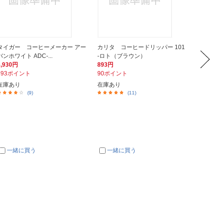
タイガー コーヒーメーカー アー
カリタ コーヒードリッパー 101
サーモ
バンホワイト ADC-...
-ロト（ブラウン）
ラブルシ
6,930円
893円
2,220
693ポイント
90ポイント
222ポ
在庫あり
在庫あり
在庫あ
(9)
(11)
一緒に買う
一緒に買う
一