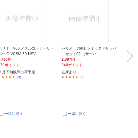
ハリオ V60 メタルコーヒーサー
ハリオ V60セラミックドリッパ
カリタ
バー O-VCSM-50-HSV
―セット02 （サーバ...
ヒーサー
2,790円
2,397円
859円
279ポイント
240ポイント
86ポイ
８月下旬以降出荷予定
在庫あり
約３週
(3)
(3)
一緒に買う
一緒に買う
一