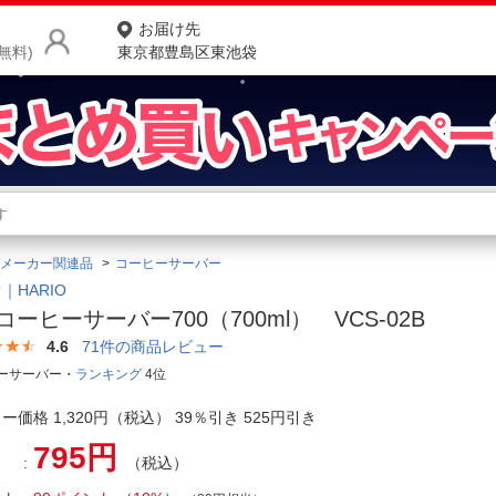
お届け先
無料)
東京都豊島区東池袋
商品をさがす
ランキングからさがす
ネ
メーカー関連品
コーヒーサーバー
カテゴリ一覧からさがす
ポ
｜HARIO
0コーヒーサーバー700（700ml） VCS-02B
店
4.6
71
件の商品レビュー
お
ーサーバー・
ランキング
4位
お客様サポート
ー価格 1,320円（税込） 39％引き 525円引き
795円
（税込）
ご利用ガイド