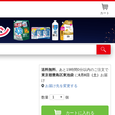
カート
店舗サービス
ット取り置き
イントカードWEB登録
送料無料、
あと19時間0分以内のご注文で
東京都豊島区東池袋
に
8月8日（土）
お届
舗情報・店舗一覧
け
お届け先を変更する
取り寄せ品入荷状況照会
数量
個
カートに入れる