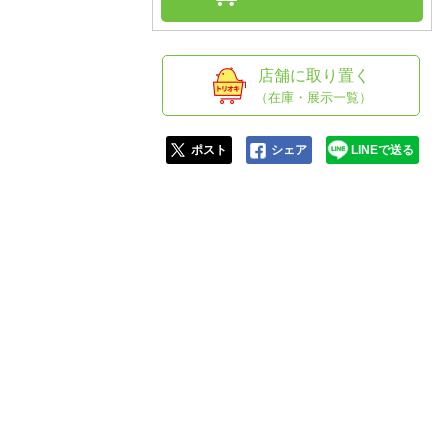
人窓口
R情報
店舗に取り置く
（在庫・展示一覧）
nglish / 中文
ポスト
シェア
LINEで送る