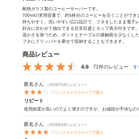
耐熱ガラス製のコーヒーサーバーです。
700mlの実用容量で、約5杯分のコーヒーを注ぐことができ
持ちやすく、洗いやすい広口設計で、フタをしたまま電子
好みに合わせて抽出できる目安目盛とカップ表示付きです
温かさを保つため、ポットとテーブルの接触面を少なくし
フタにドリッパーを乗せて収納することもできます。
商品レビュー
4.6
71件のレビュー
す
匿名
さん
（2026/7/19にレビュー）
ビックカメラグループで購入
リピート
使用頻度が高いのでよく壊すのですが、お値段が手頃なの
匿名
さん
（2026/6/18にレビュー）
ビックカメラグループで購入