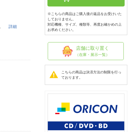
人窓口
R情報
※こちらの商品はご購入後の返品をお受けいた
しておりません。
対応機種、サイズ、種類等、再度お確かめの上
や姫。
詳細
お求めください。
nglish / 中文
店舗に取り置く
（在庫・展示一覧）
こちらの商品は決済方法の制限を行っ
ております。