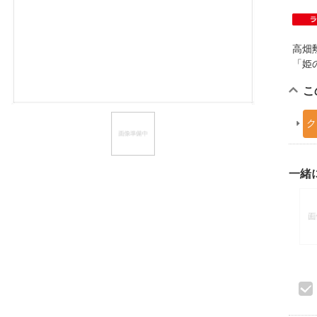
ほしいもの
お知らせ
高畑
「姫
こ
ク
一緒