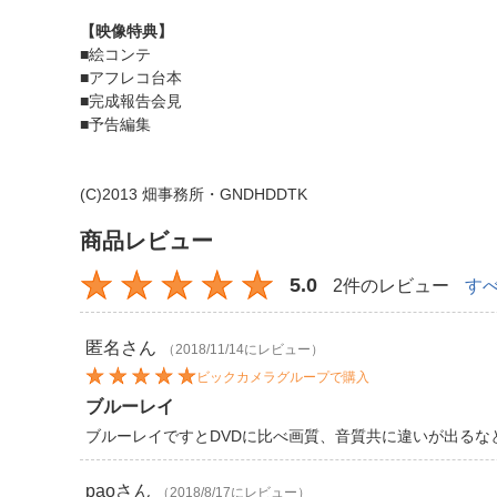
【映像特典】
■絵コンテ
■アフレコ台本
■完成報告会見
■予告編集
(C)2013 畑事務所・GNDHDDTK
商品レビュー
5.0
2件のレビュー
す
匿名
さん
（2018/11/14にレビュー）
ビックカメラグループで購入
ブルーレイ
ブルーレイですとDVDに比べ画質、音質共に違いが出るな
pao
さん
（2018/8/17にレビュー）