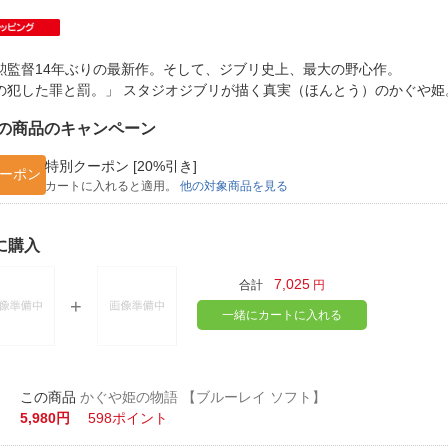
法
よくある質問・お問合せ
I
ご利用規約
勲監督14年ぶりの最新作。そして、ジブリ史上、最大の野心作。
の犯した罪と罰。」 スタジオジブリが描く真実（ほんとう）のかぐ
の商品のキャンペーン
E
特別クーポン [20%引き]
ーポン
カートに入れると適用。
他の対象商品を見る
に購入
7,025
合計
円
一緒にカートに入れる
かぐや姫の物語 【ブルーレイ ソフト】
5,980円
598ポイント