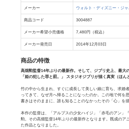
メーカー
ウォルト・ディズニー・ジャパン｜The
商品コード
3004887
メーカー希望小売価格
7,480円（税込）
メーカー発売日
2014年12月03日
商品の特徴
高畑勲監督14年ぶりの最新作。そして、ジブリ史上、最大
「姫の犯した罪と罰。」 スタジオジブリが描く真実（ほん
竹の中から生まれ、すぐに成長して美しい娘に育ち、求婚
ってきて、なぜ月へ帰ることになったのか。この地で何を思
書きはそのままに、誰も知ることのなかったその「心」を
本作の監督は、「アルプスの少女ハイジ」「赤毛のアン」
勲。その高畑監督14年ぶりの最新作となります。既成のア
た作品となりました。