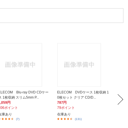
ELECOM Blu-ray DVD CDケー
ELECOM DVDケース 1枚収納 1
ELEC
ス 1枚収納 スリム5mm P...
0枚セット クリア CD/D...
ス 7m
2,059円
787円
527円
206ポイント
79ポイント
53ポイ
在庫あり
在庫あり
在庫あ
(7)
(131)