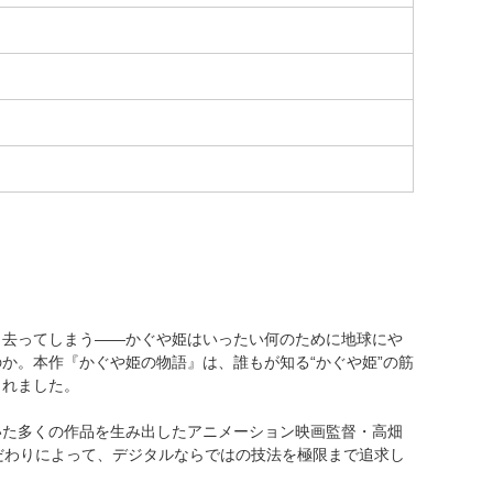
と去ってしまう――かぐや姫はいったい何のために地球にや
か。本作『かぐや姫の物語』は、誰もが知る“かぐや姫”の筋
されました。
いた多くの作品を生み出したアニメーション映画監督・高畑
だわりによって、デジタルならではの技法を極限まで追求し