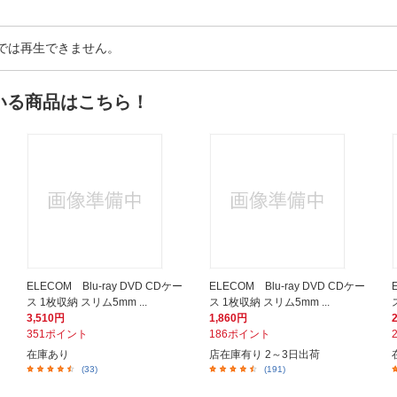
以外では再生できません。
いる商品はこちら！
ELECOM Blu-ray DVD CDケー
ELECOM Blu-ray DVD CDケー
ス 1枚収納 スリム5mm ...
ス 1枚収納 スリム5mm ...
3,510円
1,860円
351ポイント
186ポイント
在庫あり
店在庫有り 2～3日出荷
(33)
(191)