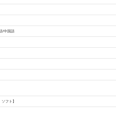
語/中国語
 ソフト】