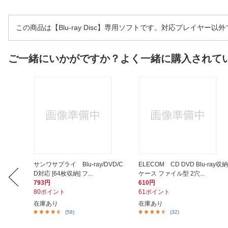
この商品は【Blu-ray Disc】専用ソフトです。対応プレイヤー
ご一緒にいかがですか？よく一緒に購入されて
 CDケー
サンワサプライ Blu-ray/DVD/C
ELECOM CD DVD Blu-ray収納
D対応 [64枚収納] フ...
ケース ファイル型 2穴...
793円
610円
80ポイント
61ポイント
在庫あり
在庫あり
(58)
(32)