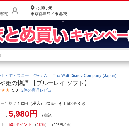
お届け先
無料)
東京都豊島区東池袋
商品をさがす
ランキングからさがす
ネ
カテゴリ一覧からさがす
ポ
・ディズニー・ジャパン｜The Walt Disney Company (Japan)
や姫の物語 【ブルーレイ ソフト】
店
5.0
2
件の商品レビュー
お
ー価格 7,480円（税込） 20％引き 1,500円引き
お客様サポート
5,980円
（税込）
ご利用ガイド
ント
598ポイント
（
10%
）
（598円相当）