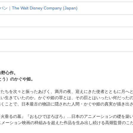
 Walt Disney Company (Japan)
の野心作。
とう）のかぐや姫。
者たちを次々と振ったあげく、満月の夜、迎えにきた使者とともに月へ
い生きていたのか。かぐや姫の罪とは、その罰とはいったい何だったの
描くことで、日本最古の物語に隠された人間・かぐや姫の真実が描き出
『火垂るの墓』『おもひでぽろぽろ』…日本のアニメーションの礎を築
ニメーション映画の枠組みを超えた作品を生み出し続ける高畑監督のこ