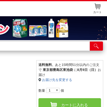
カート
店舗サービス
ット取り置き
イントカードWEB登録
送料無料、
あと15時間51分以内のご注文
で
東京都豊島区東池袋
に
8月9日（日）
お
舗情報・店舗一覧
届け
お届け先を変更する
取り寄せ品入荷状況照会
数量
個
カートに入れる