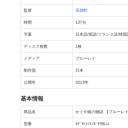
監督
高畑勲
時間
137分
字幕
日本語/英語/フランス語/韓国
ディスク枚数
1枚
メディア
ブルーレイ
制作国
日本
公開年
2013年
基本情報
商品名
かぐや姫の物語 【ブルーレイ
型番
ｶｸﾞﾔﾋﾒﾉﾓﾉｶﾞﾀﾘBLU