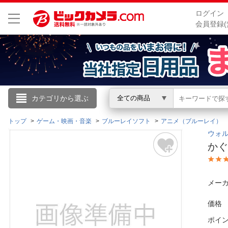
ログイン
会員登録(
こんにちは
カテゴリから選ぶ
全ての商品
ログイン
トップ
ゲーム・映画・音楽
ブルーレイソフト
アニメ（ブルーレイ）
ウォルト
かぐ
新規会員登録
会員メニュー
メーカ
お買いもの履歴
価格
ポイ
閲覧履歴