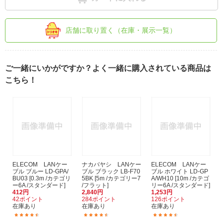
店舗に取り置く（在庫・展示一覧）
ご一緒にいかがですか？よく一緒に購入されている商品は
こちら！
ELECOM LANケー
ナカバヤシ LANケー
ELECOM LANケー
ブル ブルー LD-GPA/
ブル ブラック LB-F70
ブル ホワイト LD-GP
BU03 [0.3m /カテゴリ
5BK [5m /カテゴリー7
A/WH10 [10m /カテゴ
ー6A /スタンダード]
/フラット]
リー6A /スタンダード]
412円
2,840円
1,253円
42ポイント
284ポイント
126ポイント
在庫あり
在庫あり
在庫あり
(28)
(16)
(57)