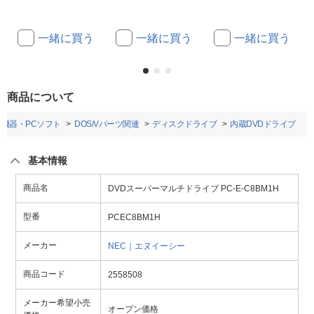
一緒に買う
一緒に買う
一緒に買う
商品について
機器・PCソフト
DOS/Vパーツ関連
ディスクドライブ
内蔵DVDドライブ
基本情報
商品名
DVDスーパーマルチドライブ PC-E-C8BM1H
型番
PCEC8BM1H
メーカー
NEC｜エヌイーシー
商品コード
2558508
メーカー希望小売
オープン価格