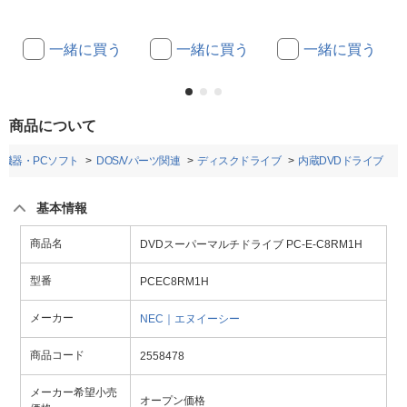
一緒に買う
一緒に買う
一緒に買う
商品について
機器・PCソフト
DOS/Vパーツ関連
ディスクドライブ
内蔵DVDドライブ
基本情報
商品名
DVDスーパーマルチドライブ PC-E-C8RM1H
型番
PCEC8RM1H
メーカー
NEC｜エヌイーシー
商品コード
2558478
メーカー希望小売
オープン価格