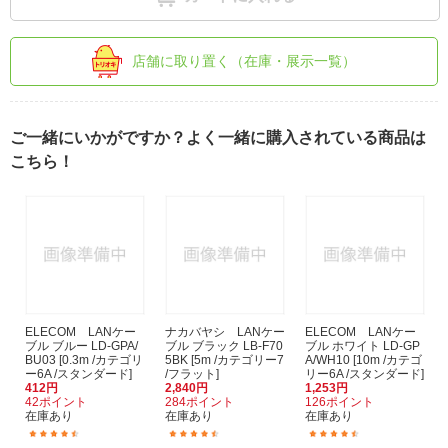
店舗に取り置く（在庫・展示一覧）
ご一緒にいかがですか？よく一緒に購入されている商品は
こちら！
ELECOM LANケー
ナカバヤシ LANケー
ELECOM LANケー
ブル ブルー LD-GPA/
ブル ブラック LB-F70
ブル ホワイト LD-GP
BU03 [0.3m /カテゴリ
5BK [5m /カテゴリー7
A/WH10 [10m /カテゴ
ー6A /スタンダード]
/フラット]
リー6A /スタンダード]
412円
2,840円
1,253円
42ポイント
284ポイント
126ポイント
在庫あり
在庫あり
在庫あり
(28)
(16)
(57)