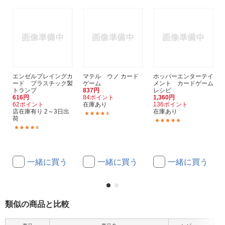
エンゼルプレイングカ
マテル ウノ カード
ホッパーエンターテイ
ード プラスチック製
ゲーム
メント カードゲーム
トランプ
837円
レシピ
616円
84ポイント
1,360円
62ポイント
在庫あり
136ポイント
店在庫有り 2～3日出
在庫あり
(152)
荷
(5)
(21)
一緒に買う
一緒に買う
一緒に買う
類似の商品と比較