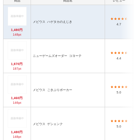
商品
商品名
レビュー
メビウス
ハゲタカのえじき
4.7
1,480円
148pt
ニューゲームズオーダー
コヨーテ
4.4
1,870円
187pt
メビウス
ごきぶりポーカー
5.0
1,460円
146pt
メビウス
ゲシェンク
5.0
1,480円
148pt