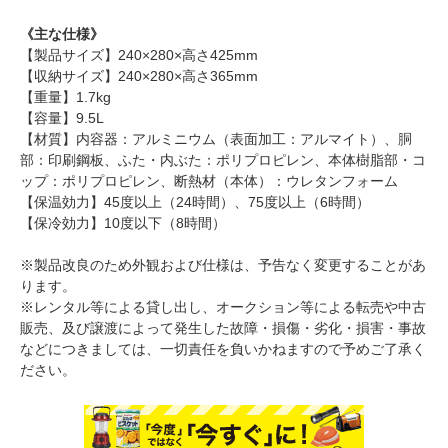
《主な仕様》
【製品サイズ】240×280×高さ425mm
【収納サイズ】240×280×高さ365mm
【重量】1.7kg
【容量】9.5L
【材質】内容器：アルミニウム（表面加工：アルマイト）、胴
部：印刷鋼板、ふた・内ぶた：ポリプロピレン、本体樹脂部・コ
ップ：ポリプロピレン、断熱材（本体）：ウレタンフォーム
【保温効力】45度以上（24時間）、75度以上（6時間）
【保冷効力】10度以下（8時間）
※製品改良のため外観および仕様は、予告なく変更することがあ
ります。
※レンタル等による貸し出し、オークション等による転売や中古
販売、及び譲渡によって発生した故障・損傷・劣化・損害・事故
などにつきましては、一切責任を負いかねますので予めご了承く
ださい。