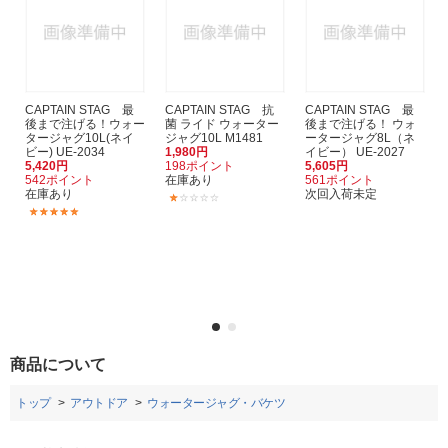
CAPTAIN STAG 最
CAPTAIN STAG 抗
CAPTAIN STAG 最
後まで注げる！ウォー
菌 ライド ウォーター
後まで注げる！ ウォ
タージャグ10L(ネイ
ジャグ10L M1481
ータージャグ8L（ネ
ビー) UE-2034
1,980円
イビー） UE-2027
5,420円
198ポイント
5,605円
542ポイント
在庫あり
561ポイント
在庫あり
次回入荷未定
(1)
(1)
商品について
トップ
アウトドア
ウォータージャグ・バケツ