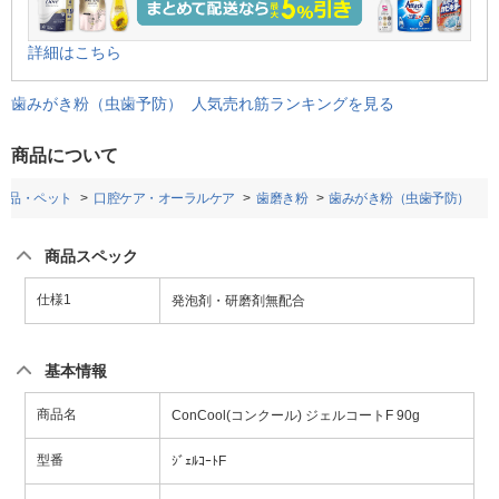
詳細はこちら
歯みがき粉（虫歯予防） 人気売れ筋ランキングを見る
商品について
粧品・ペット
口腔ケア・オーラルケア
歯磨き粉
歯みがき粉（虫歯予防）
商品スペック
仕様1
発泡剤・研磨剤無配合
基本情報
商品名
ConCool(コンクール) ジェルコートF 90g
型番
ｼﾞｪﾙｺｰﾄF