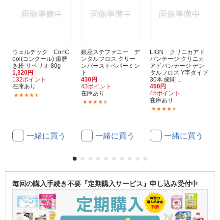
ウェルテック ConC
銀座ステファニー デ
LION クリニカアド
ool(コンクール) 歯磨
ンタルフロス クリー
バンテージ クリニカ
き粉 リペリオ 80g
ンバーストペパーミン
アドバンテージ デン
1,320円
ト
タルフロス Y字タイプ
132ポイント
430円
30本 歯間 ...
在庫あり
43ポイント
450円
在庫あり
45ポイント
(253)
在庫あり
(56)
(160)
一緒に買う
一緒に買う
一緒に買う
毎回の購入手続き不要『定期購入サービス』申し込み受付中