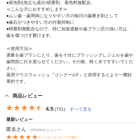
●発泡剤(泡立ち成分)研磨剤、着色料無配合。
≪こんな方におすすめします≫
●ムシ歯・歯周病になりやすい方の毎日の歯磨き剤として
●歯石がつきやすい方の付着抑制に
●研磨剤無配合なので、特に知覚過敏や歯ブラシ圧の強い方は、
歯を傷つけず磨けます。
≪使用方法≫
適量を歯ブラシにとり、歯を十分にブラッシングしジェルを歯や
歯間部に行き渡らせてください。その後、軽く水ですすいでくだ
さい。
薬用マウスウォッシュ『コンクールF』と併用するとより一層効
果的です。
商品レビュー
4.5
(
731
)
すべて見る
最新レビュー
匿名
さん
（2026/8/4にレビュー）
ビックカメラグループで購入