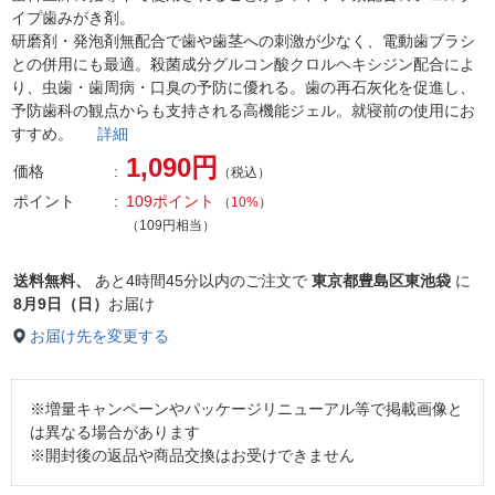
イプ歯みがき剤。
研磨剤・発泡剤無配合で歯や歯茎への刺激が少なく、電動歯ブラシ
との併用にも最適。殺菌成分グルコン酸クロルヘキシジン配合によ
り、虫歯・歯周病・口臭の予防に優れる。歯の再石灰化を促進し、
予防歯科の観点からも支持される高機能ジェル。就寝前の使用にお
すすめ。
詳細
1,090円
価格
（税込）
ポイント
109ポイント
（
10%
）
（109円相当）
送料無料、
あと
4時間45分以内
のご注文で
東京都豊島区東池袋
に
8月9日（日）
お届け
お届け先を変更する
※増量キャンペーンやパッケージリニューアル等で掲載画像と
は異なる場合があります
※開封後の返品や商品交換はお受けできません