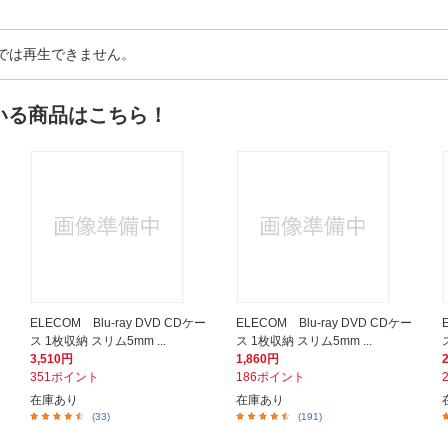
以外では再生できません。
いる商品はこちら！
ELECOM Blu-ray DVD CDケー
ELECOM Blu-ray DVD CDケー
ス 1枚収納 スリム5mm ...
ス 1枚収納 スリム5mm ...
3,510円
1,860円
351ポイント
186ポイント
在庫あり
在庫あり
(33)
(191)