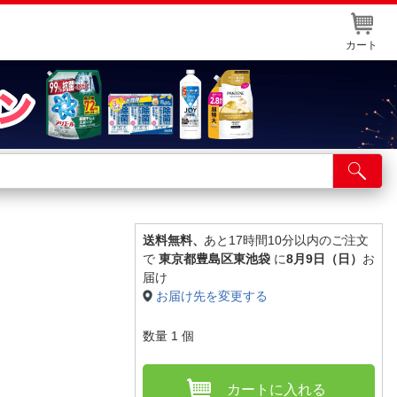
カート
店舗サービス
ット取り置き
イントカードWEB登録
送料無料、
あと17時間10分以内のご注文
で
東京都豊島区東池袋
に
8月9日（日）
お
舗情報・店舗一覧
届け
お届け先を変更する
取り寄せ品入荷状況照会
数量
1
個
カートに入れる