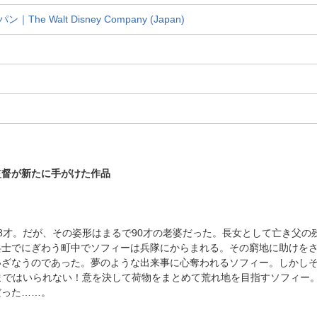
 Walt Disney Company (Japan)
監督が新たに手がけた作品
8才。だが、その姿形はまるで90才の老婆だった。長女として亡き父の
兵士でにぎわう町中でソフィーは兵隊にからまれる。その窮地に助けを
いざなうのであった。夢のような出来事に心奪われるソフィー。しかし
まではいられない！意を決して荷物をまとめて荒れ地を目指すソフィー
だった……。