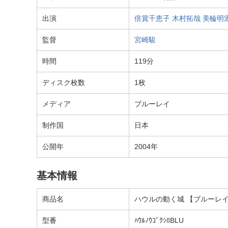
出演
倍賞千恵子
木村拓哉
美輪明
監督
宮崎駿
時間
119分
ディスク枚数
1枚
メディア
ブルーレイ
制作国
日本
公開年
2004年
基本情報
商品名
ハウルの動く城 【ブルーレイ
型番
ﾊｳﾙﾉｳｺﾞｸｼﾛBLU