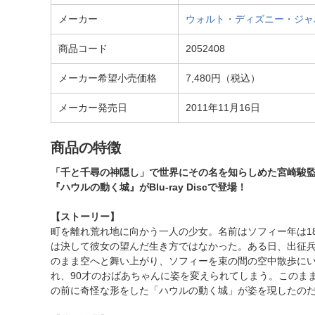
メーカー
ウォルト・ディズニー・ジャパン｜The
商品コード
2052408
メーカー希望小売価格
7,480円（税込）
メーカー発売日
2011年11月16日
商品の特徴
「千と千尋の神隠し」で世界にその名を知らしめた宮崎駿
『ハウルの動く城』がBlu-ray Discで登場！
【ストーリー】
町を離れ荒れ地に向かう一人の少女。名前はソフィー年は1
は決して彼女の望んだ生き方ではなかった。ある日、出征
のまま空へと舞い上がり、ソフィーを束の間の空中散歩に
れ、90才のおばあちゃんに姿を変えられてしまう。このま
の前に奇怪な形をした「ハウルの動く城」が姿を現したの