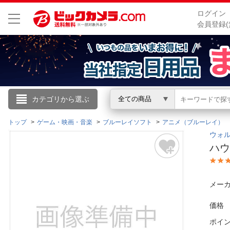
ログイン
会員登録(
こんにちは
カテゴリから選ぶ
全ての商品
ログイン
トップ
ゲーム・映画・音楽
ブルーレイソフト
アニメ（ブルーレイ）
ウォルト
ハウ
新規会員登録
会員メニュー
メーカ
お買いもの履歴
価格
ポイ
閲覧履歴