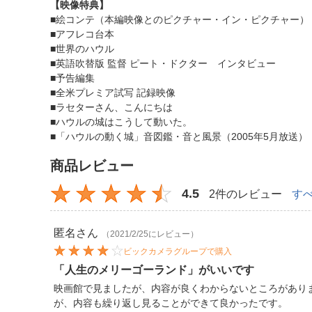
【映像特典】
■絵コンテ（本編映像とのピクチャー・イン・ピクチャー）
■アフレコ台本
■世界のハウル
■英語吹替版 監督 ピート・ドクター インタビュー
■予告編集
■全米プレミア試写 記録映像
■ラセターさん、こんにちは
■ハウルの城はこうして動いた。
■「ハウルの動く城」音図鑑・音と風景（2005年5月放送）
商品レビュー
4.5
2件のレビュー
す
匿名
さん
（2021/2/25にレビュー）
ビックカメラグループで購入
「人生のメリーゴーランド」がいいです
映画館で見ましたが、内容が良くわからないところがあり
が、内容も繰り返し見ることができて良かったです。