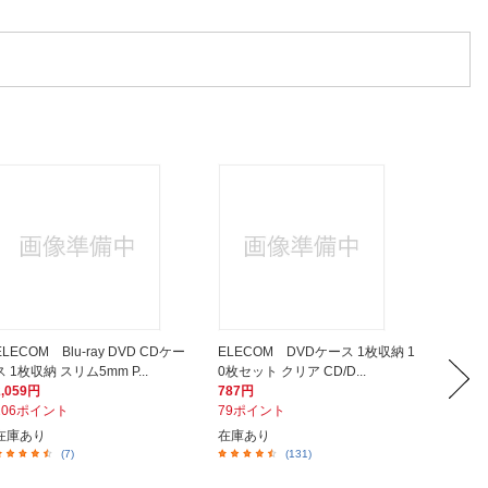
ELECOM Blu-ray DVD CDケー
ELECOM DVDケース 1枚収納 1
ELEC
ス 1枚収納 スリム5mm P...
0枚セット クリア CD/D...
ス 7m
2,059円
787円
527円
206ポイント
79ポイント
53ポイ
在庫あり
在庫あり
在庫あ
(7)
(131)