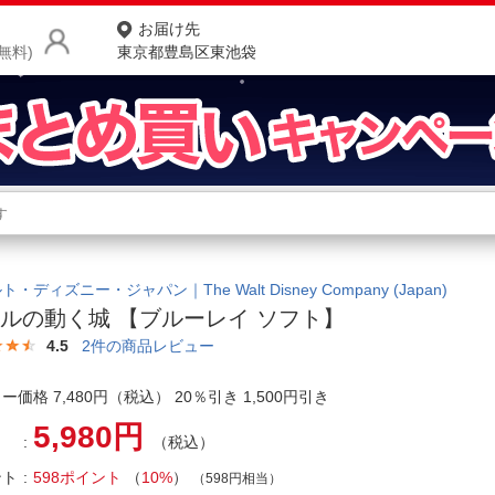
お届け先
無料)
東京都豊島区東池袋
商品をさがす
ランキングからさがす
ネ
カテゴリ一覧からさがす
ポ
・ディズニー・ジャパン｜The Walt Disney Company (Japan)
ルの動く城 【ブルーレイ ソフト】
店
4.5
2
件の商品レビュー
お
ー価格 7,480円（税込） 20％引き 1,500円引き
お客様サポート
5,980円
（税込）
ご利用ガイド
ント
598ポイント
（
10%
）
（598円相当）