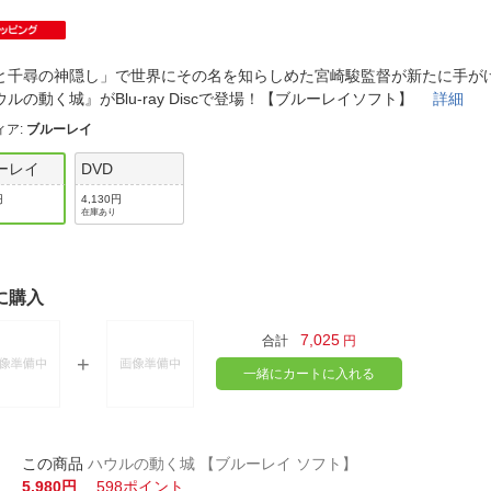
法
よくある質問・お問合せ
I
ご利用規約
と千尋の神隠し」で世界にその名を知らしめた宮崎駿監督が新たに手が
ウルの動く城』がBlu-ray Discで登場！【ブルーレイソフト】
詳細
ィア
:
ブルーレイ
E
ーレイ
DVD
円
4,130円
在庫あり
に購入
7,025
合計
円
一緒にカートに入れる
ハウルの動く城 【ブルーレイ ソフト】
5,980円
598ポイント