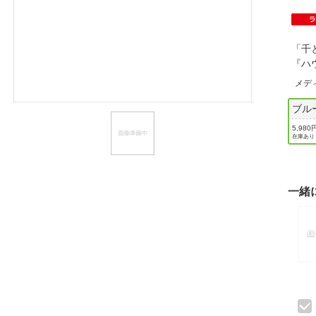
ほしいもの
お知らせ
「千
『ハ
メデ
ブル
5,980
在庫あり
一緒