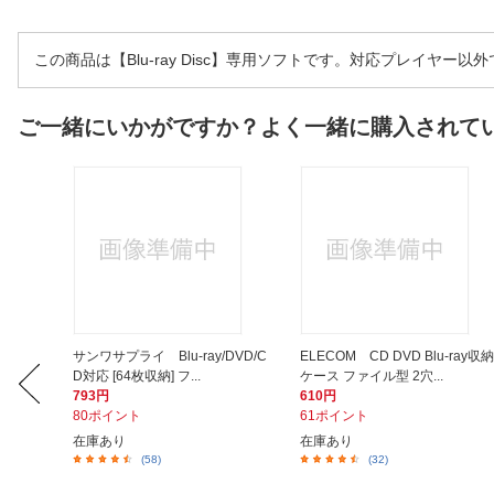
この商品は【Blu-ray Disc】専用ソフトです。対応プレイヤー
ご一緒にいかがですか？よく一緒に購入されて
ジャパ
サンワサプライ Blu-ray/DVD/C
ELECOM CD DVD Blu-ray収納
D対応 [64枚収納] フ...
ケース ファイル型 2穴...
793円
610円
80ポイント
61ポイント
在庫あり
在庫あり
(58)
(32)