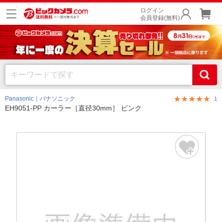
ログイン
会員登録(無料)
Panasonic｜パナソニック
1
EH9051-PP カーラー［直径30mm］ ピンク