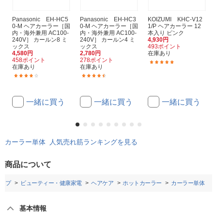
Panasonic EH-HC5
Panasonic EH-HC3
KOIZUMI KHC-V12
0-M ヘアカーラー［国
0-M ヘアカーラー［国
1/P ヘアカーラー 12
内・海外兼用 AC100-
内・海外兼用 AC100-
本入り ピンク
240V］ カールン8 ミ
240V］ カールン4 ミ
4,930円
ックス
ックス
493ポイント
4,580円
2,780円
在庫あり
458ポイント
278ポイント
(3)
在庫あり
在庫あり
(24)
(14)
一緒に買う
一緒に買う
一緒に買う
カーラー単体 人気売れ筋ランキングを見る
商品について
ップ
ビューティー・健康家電
ヘアケア
ホットカーラー
カーラー単体
基本情報