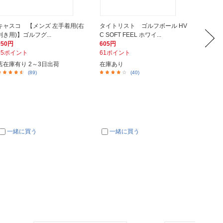
キャスコ 【メンズ 左手着用(右
タイトリスト ゴルフボール HV
キャス
利き用)】ゴルフグ...
C SOFT FEEL ホワイ...
利き用)
950円
605円
950円
95ポイント
61ポイント
95ポイ
店在庫有り 2～3日出荷
在庫あり
在庫あ
(89)
(40)
一緒に買う
一緒に買う
一