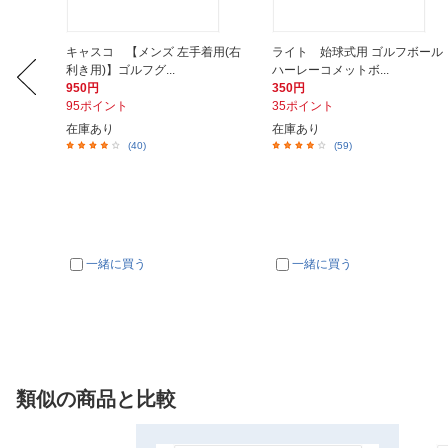
ンポーチ
キャスコ 【メンズ 左手着用(右
ライト 始球式用 ゴルフボール
利き用)】ゴルフグ...
ハーレーコメットボ...
950円
350円
95ポイント
35ポイント
在庫あり
在庫あり
(40)
(59)
一緒に買う
一緒に買う
類似の商品と比較