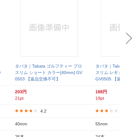
タバタ｜Tabata ゴルフティー プロ
タバタ｜Tabata ゴ
0
スリム ショート カラー[40mm] GV
スリム レギュラー カラ
0503 【返品交換不可】
GV0505 【返品交換
203円
188円
21pt
19pt
4.2
3.0
40mm
55mm
25本
24本