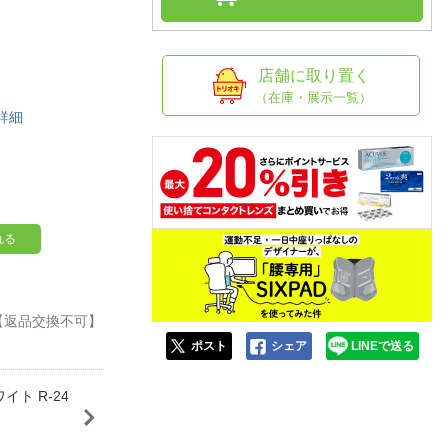
人窓口
R情報
店舗に取り置く
（在庫・展示一覧）
詳細
nglish / 中文
れる
2 【返品交換不可】
ポスト
シェア
LINEで送る
ト R-24