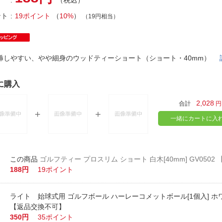
（税込）
法
よくある質問・お問合せ
ント
19ポイント
（
10%
）
（19円相当）
I
ご利用規約
挿しやすい、やや細身のウッドティーショート（ショート・40mm）
E
に購入
2,028
合計
円
一緒にカートに入
ゴルフティー プロスリム ショート 白木[40mm] GV050
188円
19ポイント
ライト 始球式用 ゴルフボール ハーレーコメットボール[1個入] ホワイ
【返品交換不可】
350円
35ポイント