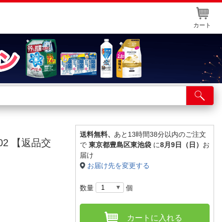
カート
店舗サービス
ット取り置き
イントカードWEB登録
送料無料、
あと13時間38分以内のご注文
02 【返品交
で
東京都豊島区東池袋
に
8月9日（日）
お
舗情報・店舗一覧
届け
お届け先を変更する
取り寄せ品入荷状況照会
数量
個
カートに入れる