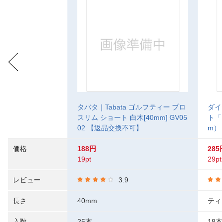
タバタ｜Tabata ゴルフティー プロ
ダイ
スリム ショート 白木[40mm] GV05
ト「
02 【返品交換不可】
m） 
価格
188円
285
19pt
29pt
レビュー
3.9
長さ
40mm
ティ
入数
25本
18