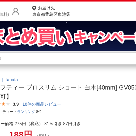
お届け先
無料)
東京都豊島区東池袋
商品をさがす
ランキングからさがす
ネ
カテゴリ一覧からさがす
ポ
｜Tabata
フティー プロスリム ショート 白木[40mm] GV05
店
不可】
お
3.9
18
件の商品レビュー
 ティー・
ランキング
8位
お客様サポート
ー価格 275円（税込） 31％引き 87円引き
ご利用ガイド
188円