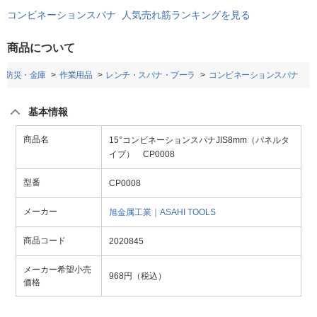
コンビネーションスパナ 人気売れ筋ランキングを見る
商品について
犯・防災・金庫
作業用品
レンチ・スパナ・プーラ
コンビネーションスパナ
基本情報
商品名
15°コンビネーションスパナJIS8mm（パネルタ
イプ） CP0008
型番
CP0008
メーカー
旭金属工業｜ASAHI TOOLS
商品コード
2020845
メーカー希望小売
968円（税込）
価格