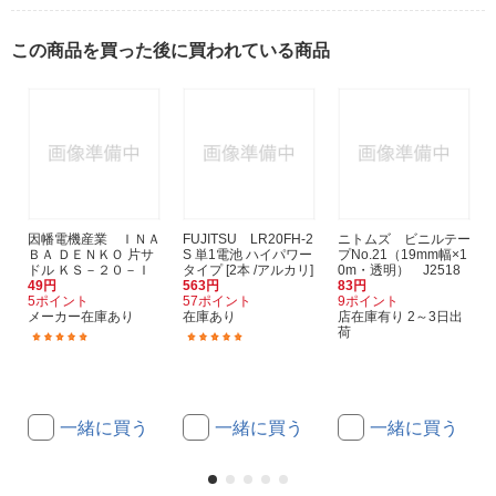
この商品を買った後に買われている商品
因幡電機産業 ＩＮＡ
FUJITSU LR20FH-2
ニトムズ ビニルテー
ＢＡ ＤＥＮＫＯ 片サ
S 単1電池 ハイパワー
プNo.21（19mm幅×1
ドル ＫＳ－２０－Ｉ
タイプ [2本 /アルカリ]
0m・透明） J2518
49円
563円
83円
5ポイント
57ポイント
9ポイント
メーカー在庫あり
在庫あり
店在庫有り 2～3日出
荷
(1)
(4)
一緒に買う
一緒に買う
一緒に買う