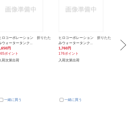
ヒロコーポレーション 折りたた
ヒロコーポレーション 折りたた
ミワッ
みウォータータンク...
みウォータータンク...
A-20（
1,650円
1,760円
1,690
165ポイント
176ポイント
169ポ
入荷次第出荷
入荷次第出荷
在庫あ
一緒に買う
一緒に買う
一