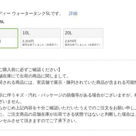
法
よくある質問・お問合せ
I
ディー ウォータータンク5Lです。
詳細
ご利用規約
:
5L
10L
20L
円
2,310円
2,970円
E
販売を終了しました（生産完了）
販売を終了しました（生産完了）
ご購入前に必ずご確認ください】
舗在庫にて出荷の商品に関しまして。
荷される商品には、実店舗で展示・陳列されていた商品が含まれる可能
。
示に伴うキズ・汚れ・パッケージの損傷等がある場合がございますが、
ざいません。
らかじめ上記内容を十分ご確認いただいたうえでのご注文をお願い申し
た、ご注文商品の店舗在庫が出荷できる状態ではないと判断した場合は
ンセルさせて頂きますのでご了承下さい。