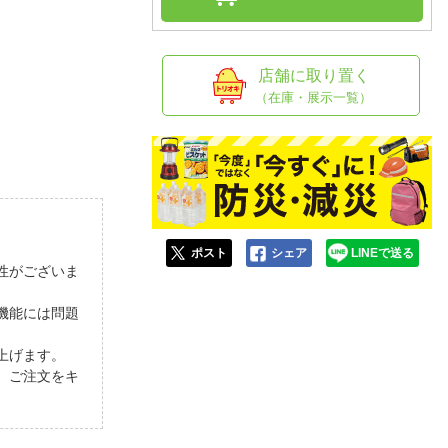
人窓口
R情報
店舗に取り置く
（在庫・展示一覧）
nglish / 中文
ポスト
シェア
LINEで送る
性がございま
機能には問題
上げます。
、ご注文をキ