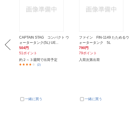
 腰割れ
CAPTAIN STAG コンパクト ウ
ファイン FIN-1149 たためるウ
ォータータンク(5L) UE...
ォータータンク 5L
504円
790円
51ポイント
79ポイント
約２～３週間で出荷予定
入荷次第出荷
(2)
一緒に買う
一緒に買う