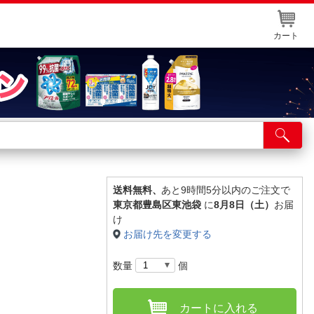
カート
店舗サービス
ット取り置き
イントカードWEB登録
送料無料、
あと9時間5分以内のご注文で
東京都豊島区東池袋
に
8月8日（土）
お届
舗情報・店舗一覧
け
お届け先を変更する
取り寄せ品入荷状況照会
数量
個
カートに入れる