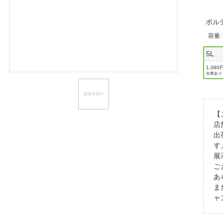
ほしいもの
ボル
お知らせ
容量
5L
1,080
在庫あり
【
店
出
す
展
ご
あ
ま
ャ