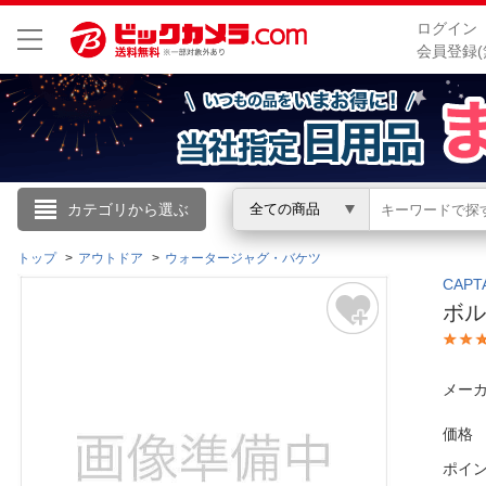
ログイン
会員登録(
こんにちは
カテゴリから選ぶ
全ての商品
ログイン
トップ
アウトドア
ウォータージャグ・バケツ
CAP
ボル
新規会員登録
会員メニュー
メーカ
お買いもの履歴
価格
ポイ
閲覧履歴