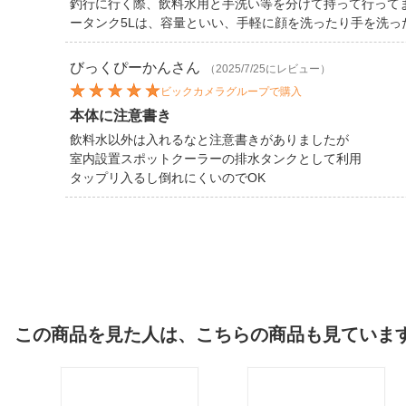
釣行に行く際、飲料水用と手洗い等を分けて持って行ってまし
ータンク5Lは、容量といい、手軽に顔を洗ったり手を洗
びっくぴーかん
さん
（2025/7/25にレビュー）
ビックカメラグループで購入
本体に注意書き
飲料水以外は入れるなと注意書きがありましたが
室内設置スポットクーラーの排水タンクとして利用
タップリ入るし倒れにくいのでOK
この商品を見た人は、こちらの商品も見ていま