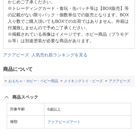
かじめご了承ください。
※トレーディングカード・食玩・缶バッチ等は【BOX販売】等
の記載がない限りパック・個数単位での販売となります。BOX
入り数でご購入頂いてもBOXでの出荷ではありません。外箱は
付属致しませんので予めご了承ください。
※掲載されている画像はイメージです。ホビー商品（プラモデ
ル等）は別途塗装が必要な商品があります。
アクアビーズ 人気売れ筋ランキングを見る
商品について
プ
おもちゃ・ホビー・ベビー用品
メイキングトイ・ビーズ
アクアビーズ
商品スペック
対象年齢
6歳以上
種類
アクアビーズアート