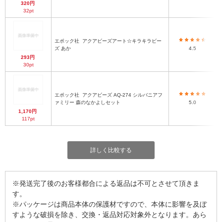
320円
32pt
エポック社
アクアビーズアート☆キラキラビー
ズ あか
4.5
293円
30pt
エポック社
アクアビーズ AQ-274 シルバニアフ
ァミリー 森のなかよしセット
5.0
1,170円
117pt
詳しく比較する
※発送完了後のお客様都合による返品は不可とさせて頂きま
す。
※パッケージは商品本体の保護材ですので、本体に影響を及ぼ
すような破損を除き、交換・返品対応対象外となります。あら