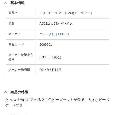
基本情報
商品名
アクアビーズアート 24色ビーズセット
型番
AQ211ｱｸｱ24ｼｮｸﾋﾞｰｽﾞｾｯ
メーカー
エポック社｜EPOCH
商品コード
2009501
メーカー希望小売
3,300円（税込）
価格
メーカー発売日
2014年6月14日
商品の特徴
たっぷり自由に遊べる２４色ビーズセットが登場！大きなビーズ
ケースつき！