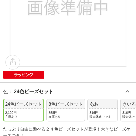
色
：
24色ビーズセット
24色ビーズセット
8色ビーズセット
あお
きいろ
2,120円
858円
316円
316円
在庫あり
在庫あり
販売休止中です
販売休止
たっぷり自由に遊べる２４色ビーズセットが登場！大きなビーズケ
ースつき！