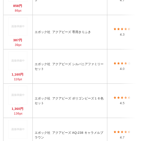
ト
4.7
858円
86pt
エポック社
アクアビーズ 専用きりふき
4.3
387円
39pt
エポック社
アクアビーズ シルバニアファミリー
セット
4.0
1,160円
116pt
エポック社
アクアビーズ ポリゴンビーズ１６色
セット
4.5
1,360円
136pt
エポック社
アクアビーズ AQ-238 キャラメルブ
ラウン
4.7