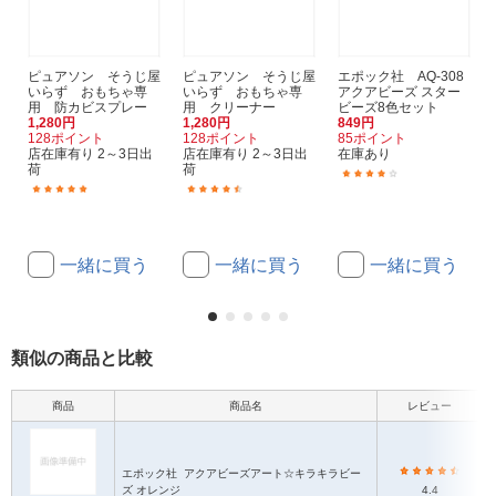
ピュアソン そうじ屋
ピュアソン そうじ屋
エポック社 AQ-308
いらず おもちゃ専
いらず おもちゃ専
アクアビーズ スター
用 防カビスプレー
用 クリーナー
ビーズ8色セット
1,280円
1,280円
849円
128ポイント
128ポイント
85ポイント
店在庫有り 2～3日出
店在庫有り 2～3日出
在庫あり
荷
荷
(11)
(2)
(15)
一緒に買う
一緒に買う
一緒に買う
類似の商品と比較
商品
商品名
レビュー
エポック社
アクアビーズアート☆キラキラビー
ズ オレンジ
4.4