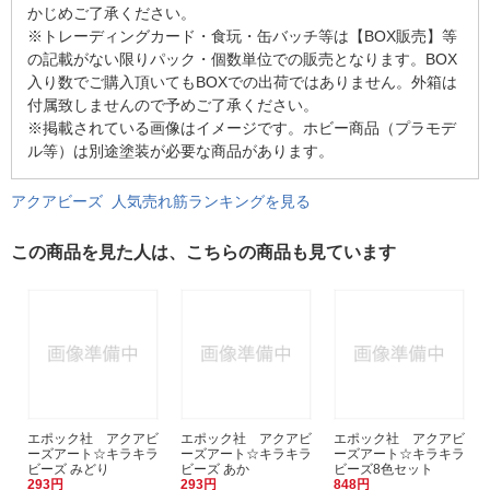
かじめご了承ください。
※トレーディングカード・食玩・缶バッチ等は【BOX販売】等
の記載がない限りパック・個数単位での販売となります。BOX
入り数でご購入頂いてもBOXでの出荷ではありません。外箱は
付属致しませんので予めご了承ください。
※掲載されている画像はイメージです。ホビー商品（プラモデ
ル等）は別途塗装が必要な商品があります。
アクアビーズ 人気売れ筋ランキングを見る
この商品を見た人は、こちらの商品も見ています
エポック社 アクアビ
エポック社 アクアビ
エポック社 アクアビ
ーズアート☆キラキラ
ーズアート☆キラキラ
ーズアート☆キラキラ
ビーズ みどり
ビーズ あか
ビーズ8色セット
293円
293円
848円