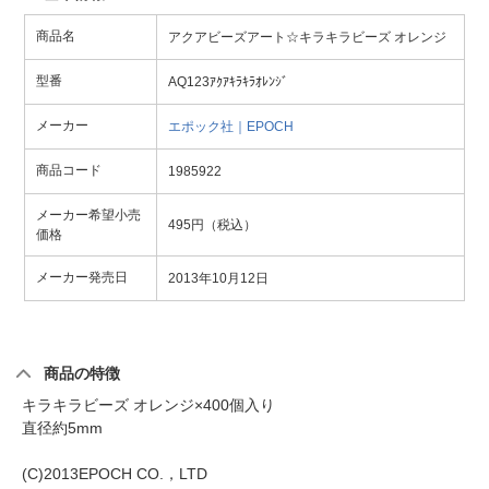
商品名
アクアビーズアート☆キラキラビーズ オレンジ
型番
AQ123ｱｸｱｷﾗｷﾗｵﾚﾝｼﾞ
メーカー
エポック社｜EPOCH
商品コード
1985922
メーカー希望小売
495円（税込）
価格
メーカー発売日
2013年10月12日
商品の特徴
キラキラビーズ オレンジ×400個入り
直径約5mm
(C)2013EPOCH CO.，LTD