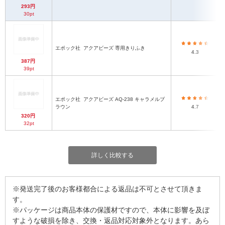
293円
30pt
エポック社
アクアビーズ 専用きりふき
4.3
387円
39pt
エポック社
アクアビーズ AQ-238 キャラメルブ
ラウン
4.7
320円
32pt
詳しく比較する
※発送完了後のお客様都合による返品は不可とさせて頂きま
す。
※パッケージは商品本体の保護材ですので、本体に影響を及ぼ
すような破損を除き、交換・返品対応対象外となります。あら