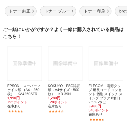
トナー 純正
トナー ブルー
トナー 印刷
brot
ご一緒にいかがですか？よく一緒に購入されている商品は
こちら！
EPSON スーパーフ
KOKUYO FSC認証
ELECOM 電源タッ
ァイン紙 （A4・250
紙（A4サイズ・500
プ 延長コード コンセ
枚） KA4250SFR
枚） KB-39N
ント 個別 スイッチ ス
1,950円
1,280円
イング プラグ 6個口
195ポイント
128ポイント
2.5ｍ 2p ほ...
在庫あり
在庫あり
3,480円
348ポイント
(122)
(387)
在庫あり
(69)