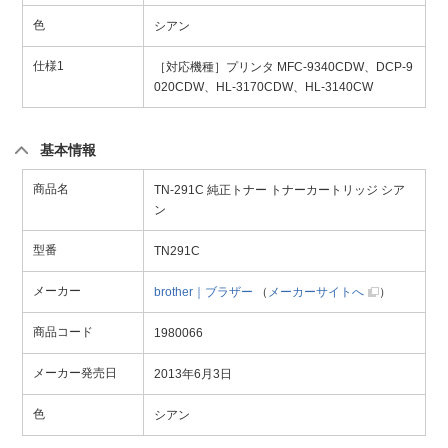
色
シアン
仕様1
［対応機種］プリンタ MFC-9340CDW、DCP-9
020CDW、HL-3170CDW、HL-3140CW
基本情報
商品名
TN-291C 純正トナー トナーカートリッジ シア
ン
型番
TN291C
メーカー
brother｜ブラザー
（
メーカーサイトへ
）
商品コード
1980066
メーカー発売日
2013年6月3日
色
シアン