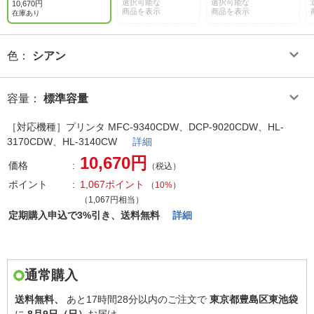
選択可能な
選択可能な
10,670円
商品を表示
商品を表示
在庫あり
色
：
シアン
容量
：
標準容量
［対応機種］プリンタ MFC-9340CDW、DCP-9020CDW、HL-
3170CDW、HL-3140CW
詳細
10,670円
価格
（税込）
ポイント
1,067ポイント
（
10%
）
（1,067円相当）
定期購入申込で3%引き、送料無料
詳細
通常購入
送料無料、
あと
17時間28分以内
のご注文で
東京都豊島区東池袋